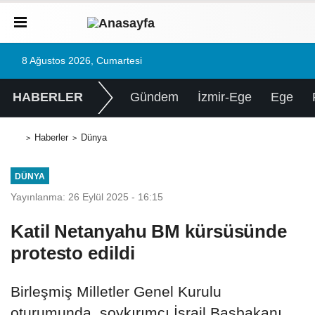
8 Ağustos 2026, Cumartesi
HABERLER
Gündem
İzmir-Ege
Ege
Haberler
Dünya
DÜNYA
Yayınlanma: 26 Eylül 2025 - 16:15
Katil Netanyahu BM kürsüsünde
protesto edildi
Birleşmiş Milletler Genel Kurulu
oturumunda, soykırımcı İsrail Başbakanı