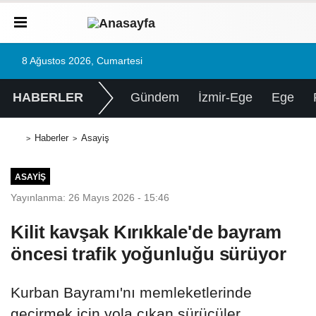
8 Ağustos 2026, Cumartesi
HABERLER
Gündem
İzmir-Ege
Ege
Haberler
Asayiş
ASAYIŞ
Yayınlanma: 26 Mayıs 2026 - 15:46
Kilit kavşak Kırıkkale'de bayram
öncesi trafik yoğunluğu sürüyor
Kurban Bayramı'nı memleketlerinde
geçirmek için yola çıkan sürücüler,