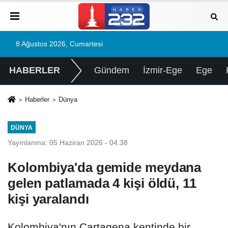
8 Ağustos 2026, Cumartesi
HABERLER
Gündem
İzmir-Ege
Ege
Haberler
Dünya
DÜNYA
Yayınlanma: 05 Haziran 2026 - 04:38
Kolombiya'da gemide meydana
gelen patlamada 4 kişi öldü, 11
kişi yaralandı
Kolombiya'nın Cartagena kentinde bir