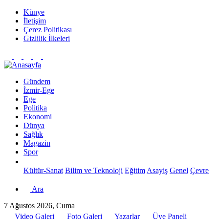
Künye
İletişim
Çerez Politikası
Gizlilik İlkeleri
Gündem
İzmir-Ege
Ege
Politika
Ekonomi
Dünya
Sağlık
Magazin
Spor
Kültür-Sanat
Bilim ve Teknoloji
Eğitim
Asayiş
Genel
Çevre
Ara
7 Ağustos 2026, Cuma
Video Galeri
Foto Galeri
Yazarlar
Üye Paneli