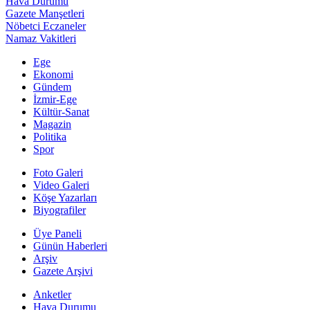
Hava Durumu
Gazete Manşetleri
Nöbetci Eczaneler
Namaz Vakitleri
Ege
Ekonomi
Gündem
İzmir-Ege
Kültür-Sanat
Magazin
Politika
Spor
Foto Galeri
Video Galeri
Köşe Yazarları
Biyografiler
Üye Paneli
Günün Haberleri
Arşiv
Gazete Arşivi
Anketler
Hava Durumu