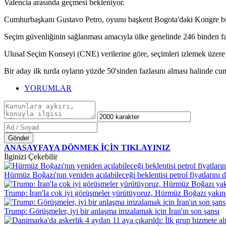
Valencia arasında geçmesi bekleniyor.
Cumhurbaşkanı Gustavo Petro, oyunu başkent Bogota'daki Kongre bin
Seçim güvenliğinin sağlanması amacıyla ülke genelinde 246 binden fazla
Ulusal Seçim Konseyi (CNE) verilerine göre, seçimleri izlemek üzere 
Bir aday ilk turda oyların yüzde 50'sinden fazlasını alması halinde c
YORUMLAR
Gönder
ANASAYFAYA DÖNMEK İÇİN TIKLAYINIZ
İlginizi Çekebilir
Hürmüz Boğazı'nın yeniden açılabileceği beklentisi petrol fiyatlarını 
Trump: İran'la çok iyi görüşmeler yürütüyoruz, Hürmüz Boğazı yakın
Trump: Görüşmeler, iyi bir anlaşma imzalamak için İran'ın son şansı