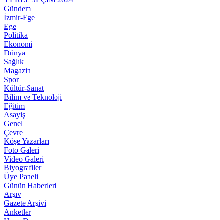
Gündem
İzmir-Ege
Ege
Politika
Ekonomi
Dünya
Sağlık
Magazin
Spor
Kültür-Sanat
Bilim ve Teknoloji
Eğitim
Asayiş
Genel
Çevre
Köşe Yazarları
Foto Galeri
Video Galeri
Biyografiler
Üye Paneli
Günün Haberleri
Arşiv
Gazete Arşivi
Anketler