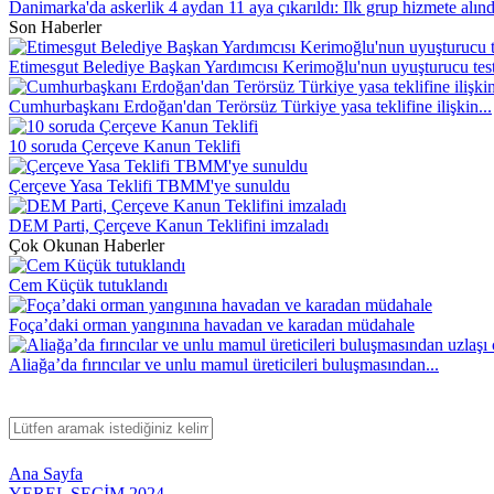
Danimarka'da askerlik 4 aydan 11 aya çıkarıldı: İlk grup hizmete alınd
Son Haberler
Etimesgut Belediye Başkan Yardımcısı Kerimoğlu'nun uyuşturucu testi
Cumhurbaşkanı Erdoğan'dan Terörsüz Türkiye yasa teklifine ilişkin...
10 soruda Çerçeve Kanun Teklifi
Çerçeve Yasa Teklifi TBMM'ye sunuldu
DEM Parti, Çerçeve Kanun Teklifini imzaladı
Çok Okunan Haberler
Cem Küçük tutuklandı
Foça’daki orman yangınına havadan ve karadan müdahale
Aliağa’da fırıncılar ve unlu mamul üreticileri buluşmasından...
Ana Sayfa
YEREL SEÇİM 2024