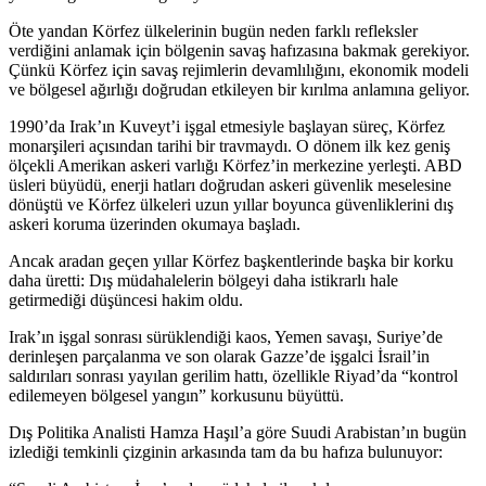
Öte yandan Körfez ülkelerinin bugün neden farklı refleksler
verdiğini anlamak için bölgenin savaş hafızasına bakmak gerekiyor.
Çünkü Körfez için savaş rejimlerin devamlılığını, ekonomik modeli
ve bölgesel ağırlığı doğrudan etkileyen bir kırılma anlamına geliyor.
1990’da Irak’ın Kuveyt’i işgal etmesiyle başlayan süreç, Körfez
monarşileri açısından tarihi bir travmaydı. O dönem ilk kez geniş
ölçekli Amerikan askeri varlığı Körfez’in merkezine yerleşti. ABD
üsleri büyüdü, enerji hatları doğrudan askeri güvenlik meselesine
dönüştü ve Körfez ülkeleri uzun yıllar boyunca güvenliklerini dış
askeri koruma üzerinden okumaya başladı.
Ancak aradan geçen yıllar Körfez başkentlerinde başka bir korku
daha üretti: Dış müdahalelerin bölgeyi daha istikrarlı hale
getirmediği düşüncesi hakim oldu.
Irak’ın işgal sonrası sürüklendiği kaos, Yemen savaşı, Suriye’de
derinleşen parçalanma ve son olarak Gazze’de işgalci İsrail’in
saldırıları sonrası yayılan gerilim hattı, özellikle Riyad’da “kontrol
edilemeyen bölgesel yangın” korkusunu büyüttü.
Dış Politika Analisti Hamza Haşıl’a göre Suudi Arabistan’ın bugün
izlediği temkinli çizginin arkasında tam da bu hafıza bulunuyor: