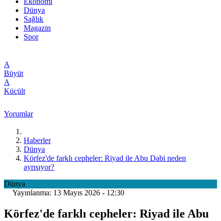
Ekonomi
Dünya
Sağlık
Magazin
Spor
A
Büyüt
A
Küçült
Yorumlar
Haberler
Dünya
Körfez'de farklı cepheler: Riyad ile Abu Dabi neden
ayrışıyor?
Dünya
Yayınlanma: 13 Mayıs 2026 - 12:30
Körfez'de farklı cepheler: Riyad ile Abu