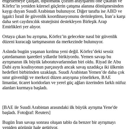
engellemeye çalışan, diplomatik çözüm arayışlarını öne çıkaran ve
Körfez’in yeniden küresel güçlerin çatışma alanına dönüşmesinden
kaygı duyan Suudi Arabistan bulunuyor. Diğer tarafta ise ABD ve
işgalci İsrail ile güvenlik koordinasyonunu derinleştiren, İran’a karşı
daha sert caydırıcılık stratejisini destekleyen Birleşik Arap
Emirlikleri yer alıyor.
Ortaya çıkan bu ayrışma, Körfez’in gelecekte nasıl bir güvenlik
düzeni kuracağı tartışmasının da merkezinde bulunuyor.
Aslında bugün yaşanan kırılma yeni değil. Körfez’deki sessiz
çatırdamanın işaretleri yıllardır birikiyordu. Yemen savaşı bu
ayrışmanın ilk büyük laboratuvarlarından biri oldu. Riyad ile Abu
Dabi aynı koalisyonun parçasıydı ancak savaş uzadıkça iki ülkenin
hedefleri birbirinden uzaklaştı. Suudi Arabistan Yemen’de daha çok
sınır güvenliği ve merkezi düzen arayışına yönelirken, BAE
limanlar, ticaret koridorları ve yerel güç ağları üzerinden farklı nüfuz
alanları kurmaya başladı.
[BAE ile Suudi Arabistan arasındaki ilk büyük ayrışma Yene'de
başladı. Fotoğraf: Reuters]
Bugün İran savaşı sonrası oluşan tablo da benzer bir ayrışmayı
yeniden görünür hale getiriyor.