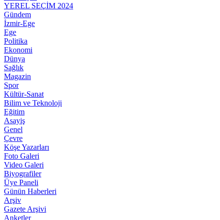
YEREL SEÇİM 2024
Gündem
İzmir-Ege
Ege
Politika
Ekonomi
Dünya
Sağlık
Magazin
Spor
Kültür-Sanat
Bilim ve Teknoloji
Eğitim
Asayiş
Genel
Çevre
Köşe Yazarları
Foto Galeri
Video Galeri
Biyografiler
Üye Paneli
Günün Haberleri
Arşiv
Gazete Arşivi
Anketler