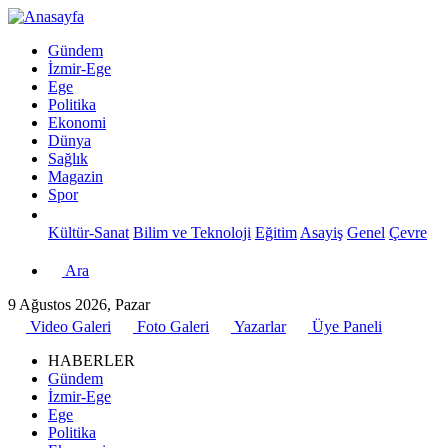
Gündem
İzmir-Ege
Ege
Politika
Ekonomi
Dünya
Sağlık
Magazin
Spor
Kültür-Sanat
Bilim ve Teknoloji
Eğitim
Asayiş
Genel
Çevre
Ara
9 Ağustos 2026, Pazar
Video Galeri
Foto Galeri
Yazarlar
Üye Paneli
HABERLER
Gündem
İzmir-Ege
Ege
Politika