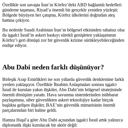
Özellikle son savaşta İran’ın Körfez’deki ABD bağlantılı hedefleri
gündeme taşıması, Riyad’a önemli bir gerçekle yeniden yüzleşti:
Bölgede büyüyen her çatışma, Körfez ülkelerini doğrudan ateş
hattına çekiyor.
Bu nedenle Suudi Arabistan İran’ın bölgesel etkisinden rahatsız olsa
da işgalci İsrail’in askeri baskıyı sürekli genişleten yaklaşımının
Körfez’i geri dönüşü zor bir güvenlik krizine sürükleyebileceğinden
endişe ediyor.
Abu Dabi neden farklı düşünüyor?
Birleşik Arap Emirlikleri ise son yıllarda güvenlik denklemine farklı
yerden yaklaşıyor. Özellikle İbrahim Anlaşmaları sonrası işgalci
İsrail ile kurulan yakın ilişkiler, Abu Dabi’nin bölgesel stratejisinde
önemli dönüşüm yarattı. Hava savunma sistemlerinden istihbarat
paylaşımına, siber güvenlikten askeri teknolojiye kadar birçok
başlıkta gelişen ilişkiler, BAE’nin güvenlik mimarisinin önemli
parçalarından biri haline geldi.
Hamza Haşıl’a göre Abu Dabi açısından işgalci İsrail artık yalnızca
diplomatik ilişki kurulacak bir aktör değil: