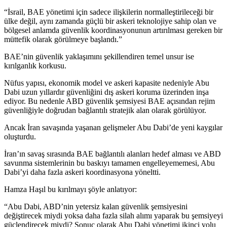
“İsrail, BAE yönetimi için sadece ilişkilerin normalleştirileceği bir
ülke değil, aynı zamanda güçlü bir askeri teknolojiye sahip olan ve
bölgesel anlamda güvenlik koordinasyonunun artırılması gereken bir
müttefik olarak görülmeye başlandı.”
BAE’nin güvenlik yaklaşımını şekillendiren temel unsur ise
kırılganlık korkusu.
Nüfus yapısı, ekonomik model ve askeri kapasite nedeniyle Abu
Dabi uzun yıllardır güvenliğini dış askeri koruma üzerinden inşa
ediyor. Bu nedenle ABD güvenlik şemsiyesi BAE açısından rejim
güvenliğiyle doğrudan bağlantılı stratejik alan olarak görülüyor.
Ancak İran savaşında yaşanan gelişmeler Abu Dabi’de yeni kaygılar
oluşturdu.
İran’ın savaş sırasında BAE bağlantılı alanları hedef alması ve ABD
savunma sistemlerinin bu baskıyı tamamen engelleyememesi, Abu
Dabi’yi daha fazla askeri koordinasyona yöneltti.
Hamza Haşıl bu kırılmayı şöyle anlatıyor:
“Abu Dabi, ABD’nin yetersiz kalan güvenlik şemsiyesini
değiştirecek miydi yoksa daha fazla silah alımı yaparak bu şemsiyeyi
güçlendirecek miydi? Sonuç olarak Abu Dabi yönetimi ikinci yolu