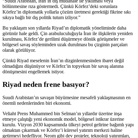
“Suudi Arabistan, İran’ın dış müdahale ile yıkılması veya
bölünmesine rıza göstermedi. Çünkü Körfez’deki sorunlara
Körfez’in diplomatik yollarla çözüm üretmesi gerektiği fikrine sıkı
sıkıya bağlı bir dış politik tutum izliyor.”
Bu yaklaşım son yıllarda Riyad’ın diplomatik yöneliminde daha
görünür hale geldi. Çin arabuluculuğuyla İran ile ilişkilerin yeniden
kurulması, Körfez’de gerilimi düşürmeye dönük görüşmeler ve
bölgesel savaş söyleminden uzak durulması bu çizginin parçaları
olarak görülüyor.
Çünkü Riyad meselenin İran’ın dizginlenmesinden ibaret değil
olmadığını düşünüyor ve Körfez’in topyekun bir savaş alanına
dönüşmesini engellemek istiyor.
Riyad neden frene basıyor?
Suudi Arabistan’ın savaşın büyümesine mesafeli yaklaşmasının en
önemli nedenlerinden biri ekonomi.
Veliaht Prens Muhammed bin Selman’ın yıllardır üzerine inşa
etmeye çalıştığı yeni ekonomik model, bölgesel istikrar üzerine
kurulu. Vizyon 2030 kapsamında ülkeyi petrol gelirine bağımlı yapı
olmaktan çıkarmak ve Körfez’i küresel yatırım merkezi haline
getirmeyi hedefliyor. Neom gibi dev projeler, teknoloji yatırımları,