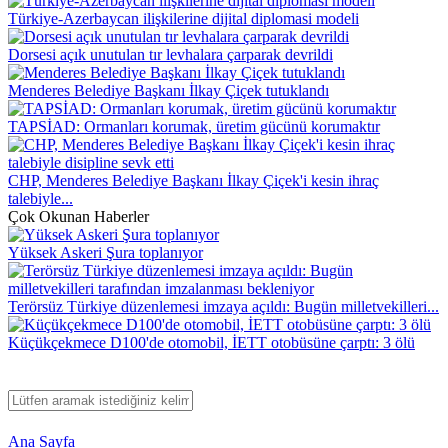
Türkiye-Azerbaycan ilişkilerine dijital diplomasi modeli
Dorsesi açık unutulan tır levhalara çarparak devrildi
Menderes Belediye Başkanı İlkay Çiçek tutuklandı
TAPSİAD: Ormanları korumak, üretim gücünü korumaktır
CHP, Menderes Belediye Başkanı İlkay Çiçek'i kesin ihraç
talebiyle...
Çok Okunan Haberler
Yüksek Askeri Şura toplanıyor
Terörsüz Türkiye düzenlemesi imzaya açıldı: Bugün milletvekilleri...
Küçükçekmece D100'de otomobil, İETT otobüsüne çarptı: 3 ölü
Ana Sayfa