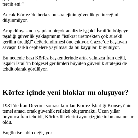
tercih etti.”
Ancak Körfez’de herkes bu stratejinin güvenlik getireceğini
düşünmüyor.
Arap dünyasında yapılan birçok analizde işgalci İsrail’in bölgeye
taşıdığı güvenlik yaklaşımının “istikrar üretmekten çok sürekli
gerilim ürettiği” değerlendirmesi öne çıkıyor. Gazze’de başlayan
savaşın farklı cephelere yayılması da bu kaygıları büyütüyor.
Bu nedenle bazı Körfez başkentlerinde artık yalnızca İran değil,
işgalci İsrail’in bölgesel gerilimleri büyüten güvenlik stratejisi de
tehdit olarak görülüyor.
Körfez içinde yeni bloklar mı oluşuyor?
1981’de İran Devrimi sonrası kurulan Körfez İşbirliği Konseyi’nin
temel amacı ortak güvenlik refleksi oluşturmaktı. Uzun yıllar
boyunca İran tehdidi, Körfez ülkelerini aynı çizgide tutan ana unsur
oldu.
Bugün ise tablo değişiyor.