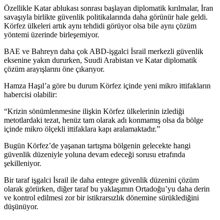
Özellikle Katar ablukası sonrası başlayan diplomatik kırılmalar, İran
savaşıyla birlikte güvenlik politikalarında daha görünür hale geldi.
Körfez ülkeleri artık aynı tehdidi görüyor olsa bile aynı çözüm
yöntemi üzerinde birleşemiyor.
BAE ve Bahreyn daha çok ABD-işgalci İsrail merkezli güvenlik
eksenine yakın dururken, Suudi Arabistan ve Katar diplomatik
çözüm arayışlarını öne çıkarıyor.
Hamza Haşıl’a göre bu durum Körfez içinde yeni mikro ittifakların
habercisi olabilir:
“Krizin sönümlenmesine ilişkin Körfez ülkelerinin izlediği
metotlardaki tezat, henüz tam olarak adı konmamış olsa da bölge
içinde mikro ölçekli ittifaklara kapı aralamaktadır.”
Bugün Körfez’de yaşanan tartışma bölgenin gelecekte hangi
güvenlik düzeniyle yoluna devam edeceği sorusu etrafında
şekilleniyor.
Bir taraf işgalci İsrail ile daha entegre güvenlik düzenini çözüm
olarak görürken, diğer taraf bu yaklaşımın Ortadoğu’yu daha derin
ve kontrol edilmesi zor bir istikrarsızlık dönemine sürüklediğini
düşünüyor.