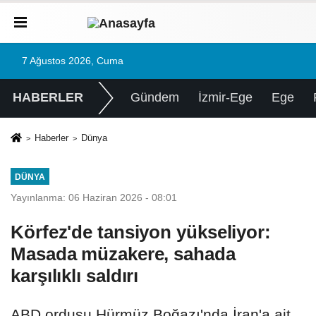
7 Ağustos 2026, Cuma
HABERLER
Gündem
İzmir-Ege
Ege
Haberler
Dünya
DÜNYA
Yayınlanma: 06 Haziran 2026 - 08:01
Körfez'de tansiyon yükseliyor:
Masada müzakere, sahada
karşılıklı saldırı
ABD ordusu Hürmüz Boğazı'nda İran'a ait