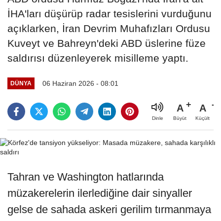
İHA'ları düşürüp radar tesislerini vurduğunu
açıklarken, İran Devrim Muhafızları Ordusu
Kuveyt ve Bahreyn'deki ABD üslerine füze
saldırısı düzenleyerek misilleme yaptı.
06 Haziran 2026 - 08:01
DÜNYA
A
A
Büyüt
Küçült
Dinle
Tahran ve Washington hatlarında
müzakerelerin ilerlediğine dair sinyaller
gelse de sahada askeri gerilim tırmanmaya