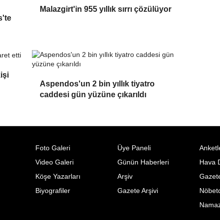
Malazgirt'in 955 yıllık sırrı çözülüyor
s'te
işi
Aspendos'un 2 bin yıllık tiyatro
caddesi gün yüzüne çıkarıldı
Foto Galeri
Üye Paneli
Anketl
Video Galeri
Günün Haberleri
Hava 
Köşe Yazarları
Arşiv
Gazete
Biyografiler
Gazete Arşivi
Nöbetc
Namaz 