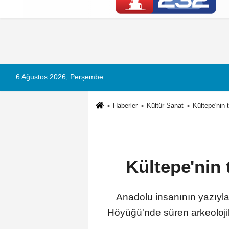
Künye
İletişim
Çerez Politikası
G
6 Ağustos 2026, Perşembe
Haberler
Kültür-Sanat
Kültepe'nin 
Kültepe'nin 
Anadolu insanının yazıyla 
Höyüğü'nde süren arkeolojik 