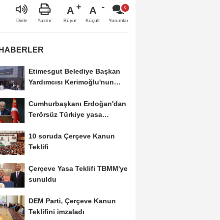
A
A
Büyüt
Küçült
Dinle
Yazdır
Yorumlar
 HABERLER
Etimesgut Belediye Başkan
Yardımcısı Kerimoğlu'nun
uyuşturucu testi...
Cumhurbaşkanı Erdoğan'dan
Terörsüz Türkiye yasa
teklifine ilişkin...
10 soruda Çerçeve Kanun
Teklifi
Çerçeve Yasa Teklifi TBMM'ye
sunuldu
DEM Parti, Çerçeve Kanun
Teklifini imzaladı