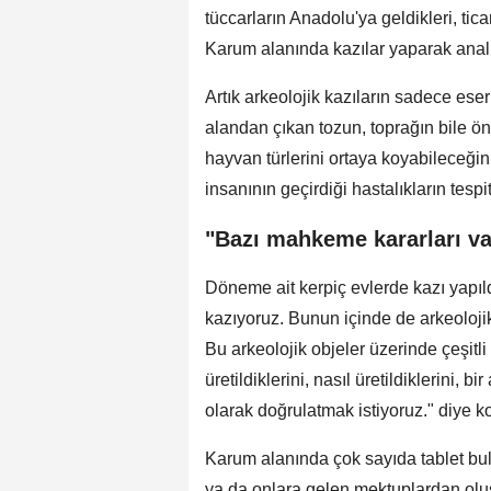
tüccarların Anadolu'ya geldikleri, tic
Karum alanında kazılar yaparak analiz
Artık arkeolojik kazıların sadece es
alandan çıkan tozun, toprağın bile ön
hayvan türlerini ortaya koyabileceğ
insanının geçirdiği hastalıkların tespit
"Bazı mahkeme kararları va
Döneme ait kerpiç evlerde kazı yapıld
kazıyoruz. Bunun içinde de arkeoloj
Bu arkeolojik objeler üzerinde çeşitl
üretildiklerini, nasıl üretildiklerini, b
olarak doğrulatmak istiyoruz." diye k
Karum alanında çok sayıda tablet bul
ya da onlara gelen mektuplardan oluş