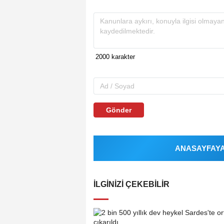
Gönder
ANASAYFAYA 
İLGINIZI ÇEKEBILIR