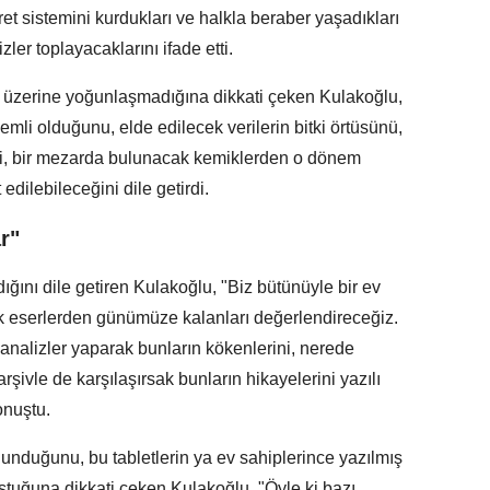
aret sistemini kurdukları ve halkla beraber yaşadıkları
ler toplayacaklarını ifade etti.
er üzerine yoğunlaşmadığına dikkati çeken Kulakoğlu,
emli olduğunu, elde edilecek verilerin bitki örtüsünü,
ini, bir mezarda bulunacak kemiklerden o dönem
 edilebileceğini dile getirdi.
r"
ığını dile getiren Kulakoğlu, "Biz bütünüyle bir ev
ik eserlerden günümüze kalanları değerlendireceğiz.
i analizler yaparak bunların kökenlerini, nerede
ir arşivle de karşılaşırsak bunların hikayelerini yazılı
onuştu.
unduğunu, bu tabletlerin ya ev sahiplerince yazılmış
tuğuna dikkati çeken Kulakoğlu, "Öyle ki bazı