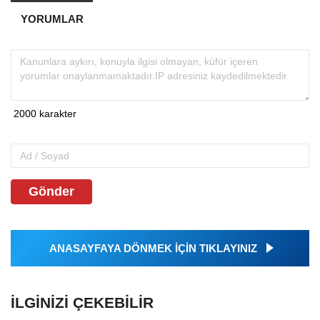
YORUMLAR
Gönder
ANASAYFAYA DÖNMEK İÇİN TIKLAYINIZ
İLGINIZI ÇEKEBILIR