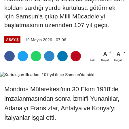
koldan sardığı yurdu kurtuluşa götürmek
için Samsun'a çıkıp Milli Mücadele'yi
başlatmasının üzerinden 107 yıl geçti.
19 Mayıs 2026 - 07:06
ASAYIŞ
A
A
Büyüt
Küçült
Dinle
Mondros Mütarekesi'nin 30 Ekim 1918'de
imzalanmasından sonra İzmir'i Yunanlılar,
Adana'yı Fransızlar, Antalya ve Konya'yı
İtalyanlar işgal etti.