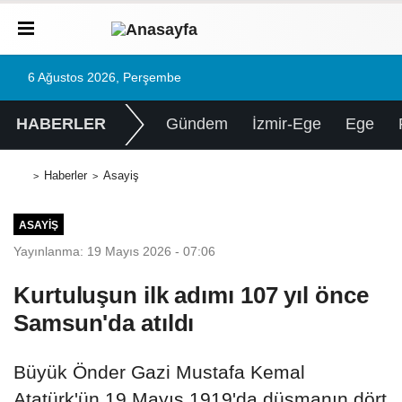
6 Ağustos 2026, Perşembe
HABERLER
Gündem
İzmir-Ege
Ege
Haberler
Asayiş
ASAYIŞ
Yayınlanma: 19 Mayıs 2026 - 07:06
Kurtuluşun ilk adımı 107 yıl önce
Samsun'da atıldı
Büyük Önder Gazi Mustafa Kemal
Atatürk'ün 19 Mayıs 1919'da düşmanın dört