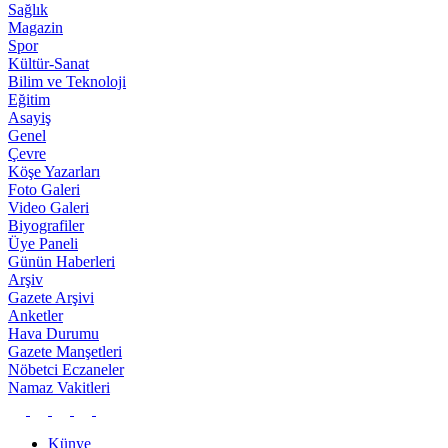
Sağlık
Magazin
Spor
Kültür-Sanat
Bilim ve Teknoloji
Eğitim
Asayiş
Genel
Çevre
Köşe Yazarları
Foto Galeri
Video Galeri
Biyografiler
Üye Paneli
Günün Haberleri
Arşiv
Gazete Arşivi
Anketler
Hava Durumu
Gazete Manşetleri
Nöbetci Eczaneler
Namaz Vakitleri
Künye