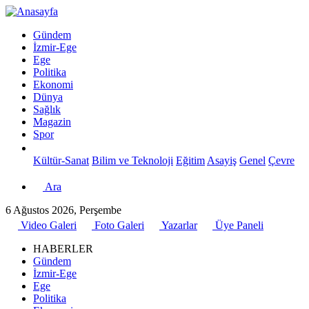
Gündem
İzmir-Ege
Ege
Politika
Ekonomi
Dünya
Sağlık
Magazin
Spor
Kültür-Sanat
Bilim ve Teknoloji
Eğitim
Asayiş
Genel
Çevre
Ara
6 Ağustos 2026, Perşembe
Video Galeri
Foto Galeri
Yazarlar
Üye Paneli
HABERLER
Gündem
İzmir-Ege
Ege
Politika