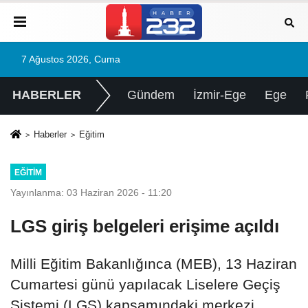
7 Ağustos 2026, Cuma
HABERLER
Gündem
İzmir-Ege
Ege
Haberler
Eğitim
EĞITIM
Yayınlanma: 03 Haziran 2026 - 11:20
LGS giriş belgeleri erişime açıldı
Milli Eğitim Bakanlığınca (MEB), 13 Haziran
Cumartesi günü yapılacak Liselere Geçiş
Sistemi (LGS) kapsamındaki merkezi