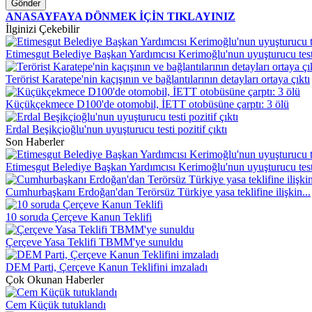
Gönder
ANASAYFAYA DÖNMEK İÇİN TIKLAYINIZ
İlginizi Çekebilir
Etimesgut Belediye Başkan Yardımcısı Kerimoğlu'nun uyuşturucu testi 
Terörist Karatepe'nin kaçışının ve bağlantılarının detayları ortaya çıktı
Küçükçekmece D100'de otomobil, İETT otobüsüne çarptı: 3 ölü
Erdal Beşikçioğlu'nun uyuşturucu testi pozitif çıktı
Son Haberler
Etimesgut Belediye Başkan Yardımcısı Kerimoğlu'nun uyuşturucu testi
Cumhurbaşkanı Erdoğan'dan Terörsüz Türkiye yasa teklifine ilişkin...
10 soruda Çerçeve Kanun Teklifi
Çerçeve Yasa Teklifi TBMM'ye sunuldu
DEM Parti, Çerçeve Kanun Teklifini imzaladı
Çok Okunan Haberler
Cem Küçük tutuklandı