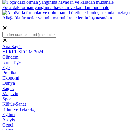
Foça’daki orman yangınına havadan ve karadan müdahale
Aliağa’da fırıncılar ve unlu mamul üreticileri buluşmasından...
Ana Sayfa
YEREL SEÇİM 2024
Gündem
İzmir-Ege
Ege
Politika
Ekonomi
Dünya
Sağlık
Magazin
Spor
Kültür-Sanat
Bilim ve Teknoloji
Eğitim
Asayiş
Genel