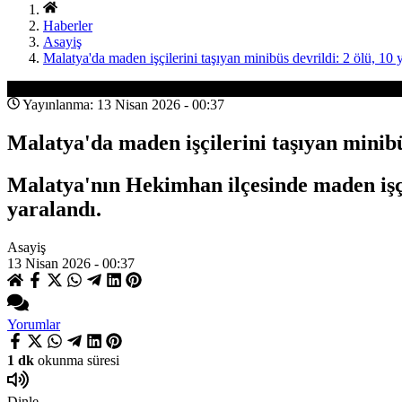
Haberler
Asayiş
Malatya'da maden işçilerini taşıyan minibüs devrildi: 2 ölü, 10 y
Asayiş
Yayınlanma: 13 Nisan 2026 - 00:37
Malatya'da maden işçilerini taşıyan minibüs
Malatya'nın Hekimhan ilçesinde maden işçil
yaralandı.
Asayiş
13 Nisan 2026 - 00:37
Yorumlar
1 dk
okunma süresi
Dinle