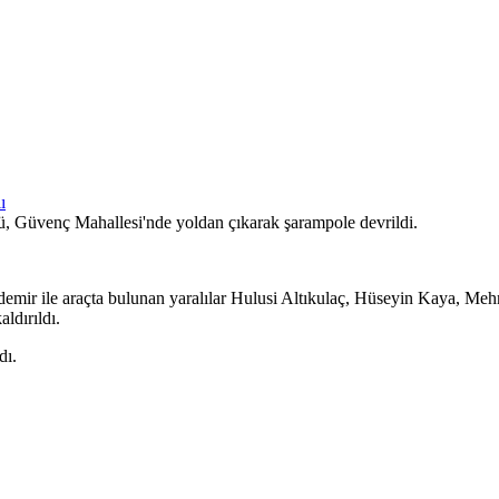
sü, Güvenç Mahallesi'nde yoldan çıkarak şarampole devrildi.
ir ile araçta bulunan yaralılar Hulusi Altıkulaç, Hüseyin Kaya, Mehm
ldırıldı.
dı.