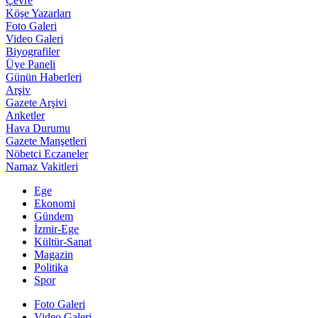
Çevre
Köşe Yazarları
Foto Galeri
Video Galeri
Biyografiler
Üye Paneli
Günün Haberleri
Arşiv
Gazete Arşivi
Anketler
Hava Durumu
Gazete Manşetleri
Nöbetci Eczaneler
Namaz Vakitleri
Ege
Ekonomi
Gündem
İzmir-Ege
Kültür-Sanat
Magazin
Politika
Spor
Foto Galeri
Video Galeri