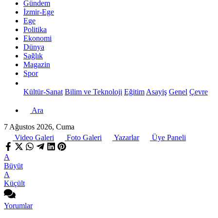
Gündem
İzmir-Ege
Ege
Politika
Ekonomi
Dünya
Sağlık
Magazin
Spor
Kültür-Sanat
Bilim ve Teknoloji
Eğitim
Asayiş
Genel
Çevre
Ara
7 Ağustos 2026, Cuma
Video Galeri
Foto Galeri
Yazarlar
Üye Paneli
A
Büyüt
A
Küçült
Yorumlar