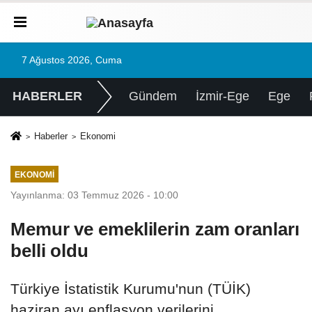
7 Ağustos 2026, Cuma
HABERLER
Gündem
İzmir-Ege
Ege
Haberler
Ekonomi
EKONOMI
Yayınlanma: 03 Temmuz 2026 - 10:00
Memur ve emeklilerin zam oranları
belli oldu
Türkiye İstatistik Kurumu'nun (TÜİK)
haziran ayı enflasyon verilerini