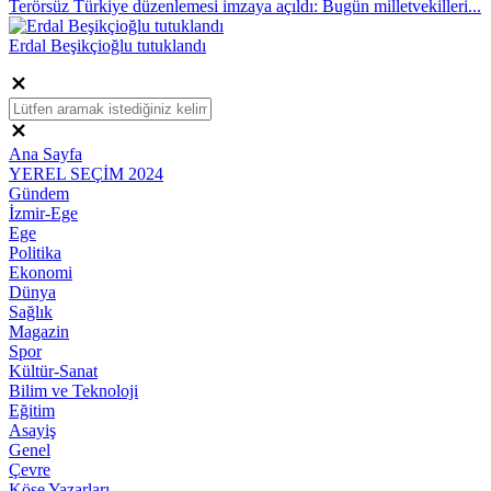
Terörsüz Türkiye düzenlemesi imzaya açıldı: Bugün milletvekilleri...
Erdal Beşikçioğlu tutuklandı
Ana Sayfa
YEREL SEÇİM 2024
Gündem
İzmir-Ege
Ege
Politika
Ekonomi
Dünya
Sağlık
Magazin
Spor
Kültür-Sanat
Bilim ve Teknoloji
Eğitim
Asayiş
Genel
Çevre
Köşe Yazarları