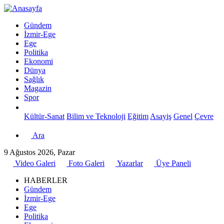
Gündem
İzmir-Ege
Ege
Politika
Ekonomi
Dünya
Sağlık
Magazin
Spor
Kültür-Sanat
Bilim ve Teknoloji
Eğitim
Asayiş
Genel
Çevre
Ara
9 Ağustos 2026, Pazar
Video Galeri
Foto Galeri
Yazarlar
Üye Paneli
HABERLER
Gündem
İzmir-Ege
Ege
Politika