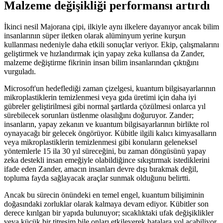
Malzeme değişikliği performansı artırdı
İkinci nesil Majorana çipi, ilkiyle aynı ilkelere dayanıyor ancak bilim
insanlarının süper iletken olarak alüminyum yerine kurşun
kullanması nedeniyle daha etkili sonuçlar veriyor. Ekip, çalışmalarını
geliştirmek ve hızlandırmak için yapay zeka kullansa da Zander,
malzeme değiştirme fikrinin insan bilim insanlarından çıktığını
vurguladı.
Microsoft'un hedeflediği zaman çizelgesi, kuantum bilgisayarlarının
mikroplastiklerin temizlenmesi veya gıda üretimi için daha iyi
gübreler geliştirilmesi gibi normal şartlarda çözülmesi onlarca yıl
sürebilecek sorunları üstlenme olasılığını doğuruyor. Zander;
insanların, yapay zekanın ve kuantum bilgisayarlarının birlikte rol
oynayacağı bir gelecek öngörüyor. Kübitle ilgili kalıcı kimyasalların
veya mikroplastiklerin temizlenmesi gibi konuların geleneksel
yöntemlerle 15 ila 30 yıl süreceğini, bu zaman döngüsünü yapay
zeka destekli insan emeğiyle olabildiğince sıkıştırmak istediklerini
ifade eden Zander, amacın insanları devre dışı bırakmak değil,
topluma fayda sağlayacak araçlar sunmak olduğunu belirtti.
Ancak bu sürecin önündeki en temel engel, kuantum bilişiminin
doğasındaki zorluklar olarak kalmaya devam ediyor. Kübitler son
derece kırılgan bir yapıda bulunuyor; sıcaklıktaki ufak değişiklikler
veya küçük bir titreşim bile onları etkileyerek hatalara yol açabiliyor.