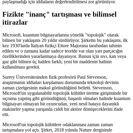
paylaşmadığı için iddiaların değerlendirilmesi zor görünüyor.
Fizikte "inanç" tartışması ve bilimsel
itirazlar
Microsoft, kuantum bilgisayarlarına yönelik "topolojik" olarak
bilinen bir yaklaşımı 20 yıldır sürdürüyor. Şirketin bu yaklaşımı, ilk
kez 1930'larda İtalyan fizikçi Ettore Majorana tarafından tahmin
edilen ve o zamana kadar sadece teoride var olan yarı parçacığın
özelliklerinden yararlanmaya dayanıyor. Bunun için sıvı, katı veya
gaz gibi bilinen üç halden farklı, yeni bir maddenin halinin
kullanılması gerekti.
Surrey Üniversitesinden fizik profesörü Paul Stevenson,
araştırmanın iddiaları karşılaması durumunda teknoloji devinin
zaman çizelgesinin makul göründüğünü belirtti. Stevenson,
Microsoft'un uygulanabilir topolojik kübitler üretme girişiminde bir
sıçrama yapmış gibi göründüğünü, başarılı olmaları halinde kuantum
bilgisayarı olmayan bir oyuncudan, yeni nesil hataya dayanıklı
makineler yapma yarışında ciddi bir aktöre dönüşeceklerini ifade
etti.
Microsoft'un topolojik kübitlere odaklanması zaman zaman
tartışmalara yol açtı. Şirket, 2018 yılında Nature dergisinde