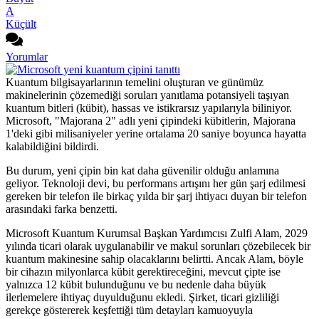
A
Küçült
Yorumlar
Kuantum bilgisayarlarının temelini oluşturan ve günümüz
makinelerinin çözemediği soruları yanıtlama potansiyeli taşıyan
kuantum bitleri (kübit), hassas ve istikrarsız yapılarıyla biliniyor.
Microsoft, "Majorana 2" adlı yeni çipindeki kübitlerin, Majorana
1'deki gibi milisaniyeler yerine ortalama 20 saniye boyunca hayatta
kalabildiğini bildirdi.
Bu durum, yeni çipin bin kat daha güvenilir olduğu anlamına
geliyor. Teknoloji devi, bu performans artışını her gün şarj edilmesi
gereken bir telefon ile birkaç yılda bir şarj ihtiyacı duyan bir telefon
arasındaki farka benzetti.
Microsoft Kuantum Kurumsal Başkan Yardımcısı Zulfi Alam, 2029
yılında ticari olarak uygulanabilir ve makul sorunları çözebilecek bir
kuantum makinesine sahip olacaklarını belirtti. Ancak Alam, böyle
bir cihazın milyonlarca kübit gerektireceğini, mevcut çipte ise
yalnızca 12 kübit bulunduğunu ve bu nedenle daha büyük
ilerlemelere ihtiyaç duyulduğunu ekledi. Şirket, ticari gizliliği
gerekçe göstererek keşfettiği tüm detayları kamuoyuyla