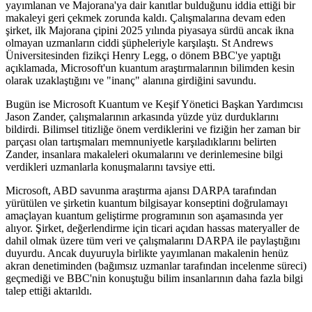
yayımlanan ve Majorana'ya dair kanıtlar bulduğunu iddia ettiği bir
makaleyi geri çekmek zorunda kaldı. Çalışmalarına devam eden
şirket, ilk Majorana çipini 2025 yılında piyasaya sürdü ancak ikna
olmayan uzmanların ciddi şüpheleriyle karşılaştı. St Andrews
Üniversitesinden fizikçi Henry Legg, o dönem BBC'ye yaptığı
açıklamada, Microsoft'un kuantum araştırmalarının bilimden kesin
olarak uzaklaştığını ve "inanç" alanına girdiğini savundu.
Bugün ise Microsoft Kuantum ve Keşif Yönetici Başkan Yardımcısı
Jason Zander, çalışmalarının arkasında yüzde yüz durduklarını
bildirdi. Bilimsel titizliğe önem verdiklerini ve fiziğin her zaman bir
parçası olan tartışmaları memnuniyetle karşıladıklarını belirten
Zander, insanlara makaleleri okumalarını ve derinlemesine bilgi
verdikleri uzmanlarla konuşmalarını tavsiye etti.
Microsoft, ABD savunma araştırma ajansı DARPA tarafından
yürütülen ve şirketin kuantum bilgisayar konseptini doğrulamayı
amaçlayan kuantum geliştirme programının son aşamasında yer
alıyor. Şirket, değerlendirme için ticari açıdan hassas materyaller de
dahil olmak üzere tüm veri ve çalışmalarını DARPA ile paylaştığını
duyurdu. Ancak duyuruyla birlikte yayımlanan makalenin henüz
akran denetiminden (bağımsız uzmanlar tarafından incelenme süreci)
geçmediği ve BBC'nin konuştuğu bilim insanlarının daha fazla bilgi
talep ettiği aktarıldı.