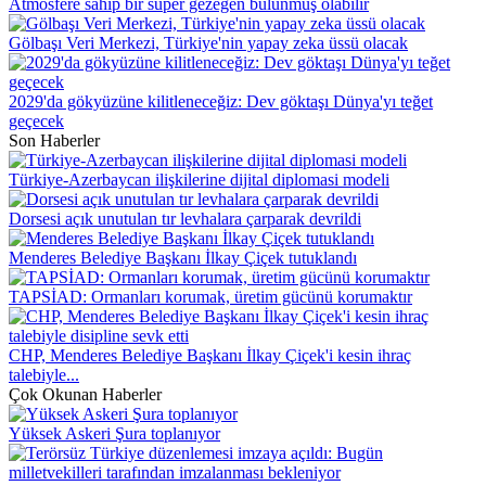
Atmosfere sahip bir süper gezegen bulunmuş olabilir
Gölbaşı Veri Merkezi, Türkiye'nin yapay zeka üssü olacak
2029'da gökyüzüne kilitleneceğiz: Dev göktaşı Dünya'yı teğet
geçecek
Son Haberler
Türkiye-Azerbaycan ilişkilerine dijital diplomasi modeli
Dorsesi açık unutulan tır levhalara çarparak devrildi
Menderes Belediye Başkanı İlkay Çiçek tutuklandı
TAPSİAD: Ormanları korumak, üretim gücünü korumaktır
CHP, Menderes Belediye Başkanı İlkay Çiçek'i kesin ihraç
talebiyle...
Çok Okunan Haberler
Yüksek Askeri Şura toplanıyor