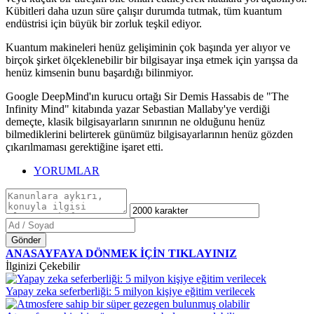
Kübitleri daha uzun süre çalışır durumda tutmak, tüm kuantum
endüstrisi için büyük bir zorluk teşkil ediyor.
Kuantum makineleri henüz gelişiminin çok başında yer alıyor ve
birçok şirket ölçeklenebilir bir bilgisayar inşa etmek için yarışsa da
henüz kimsenin bunu başardığı bilinmiyor.
Google DeepMind'ın kurucu ortağı Sir Demis Hassabis de "The
Infinity Mind" kitabında yazar Sebastian Mallaby'ye verdiği
demeçte, klasik bilgisayarların sınırının ne olduğunu henüz
bilmediklerini belirterek günümüz bilgisayarlarının henüz gözden
çıkarılmaması gerektiğine işaret etti.
YORUMLAR
Gönder
ANASAYFAYA DÖNMEK İÇİN TIKLAYINIZ
İlginizi Çekebilir
Yapay zeka seferberliği: 5 milyon kişiye eğitim verilecek