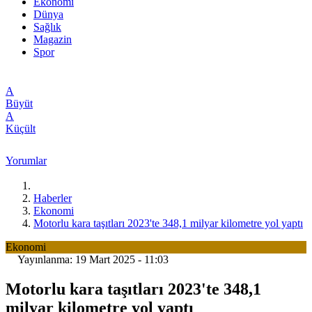
Ekonomi
Dünya
Sağlık
Magazin
Spor
A
Büyüt
A
Küçült
Yorumlar
Haberler
Ekonomi
Motorlu kara taşıtları 2023'te 348,1 milyar kilometre yol yaptı
Ekonomi
Yayınlanma: 19 Mart 2025 - 11:03
Motorlu kara taşıtları 2023'te 348,1
milyar kilometre yol yaptı