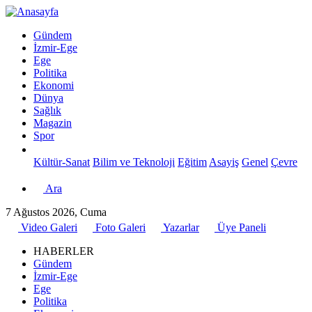
Gündem
İzmir-Ege
Ege
Politika
Ekonomi
Dünya
Sağlık
Magazin
Spor
Kültür-Sanat
Bilim ve Teknoloji
Eğitim
Asayiş
Genel
Çevre
Ara
7 Ağustos 2026, Cuma
Video Galeri
Foto Galeri
Yazarlar
Üye Paneli
HABERLER
Gündem
İzmir-Ege
Ege
Politika