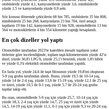
otobüslerde yüzde 4,1, kamyonetlerde yüzde 3,6, minibüslerde
yüzde 1,5 ve kamyonlarda yüzde 0,9 arttı.
Söz konusu dönemde çekicilerin 68 bin 785, otobüslerin 35 bin 808,
minibüslerin 25 bin 268, kamyonların 23 bin 704, özel amaçlı
taşıtların 19 bin 142, kamyonetlerin 15 bin 928, otomobillerin 13 bin
564 ve motosikletlerin 4 bin 554 kilometre yaptığı hesaplandı.
En çok dizeller yol yaptı
Otomobiller tarafından 2023'te katedilen mesafe taşıtların yakıt
türlerine göre incelendiğinde, toplam taşıt-kilometresinin yüzde 42'si
dizel, yüzde 30,8'i LPG'li, yüzde 25,1'i benzinli, yüzde 1,8'i hibrit
ve yüzde 0,3'ü elektrikli otomobiller tarafından yapıldı.
En fazla yol, yüzde 24,6 ile taşıt filosunun yüzde 19,8'ini oluşturan
5-9 yaş grubu tarafından alındı. Bunu, yüzde 19,5 ile 10-14 yaş,
yüzde 14 ile 2-4 yaş, yüzde 13,6 ile 15-19 yaş, yüzde 12,1 ile 25 yaş
ve üzeri, yüzde 10,5 ile 0-1 yaş, yüzde 5,7 ile 20-24 yaş grubu
taşıtlar takip etti.
Bu oran, otomobillerde 5-9 yaş için yüzde 25,7, 10-14 yaş için
yüzde 18,3, 2-4 yaş için yüzde 14,7, 25 yaş ve üzeri için yüzde
14,5, 14-19 yaş için yüzde 11,1, 0-1 yaş için yüzde 9,3 ve 20-24 yaş