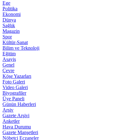
Ege
Politika
Ekonomi
Dünya
Sağlık
Magazin
Spor
Kültür-Sanat
Bilim ve Teknoloji
Eğitim
Asayiş
Genel
Çevre
Köşe Yazarları
Foto Galeri
Video Galeri
Biyografiler
Üye Paneli
Günün Haberleri
Arşiv
Gazete Arşivi
Anketler
Hava Durumu
Gazete Manşetleri
Nöbetci Eczaneler