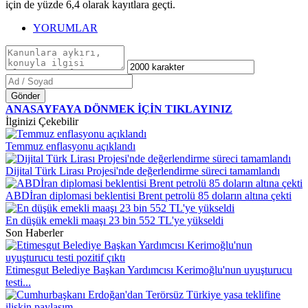
için de yüzde 6,4 olarak kayıtlara geçti.
YORUMLAR
Gönder
ANASAYFAYA DÖNMEK İÇİN TIKLAYINIZ
İlginizi Çekebilir
Temmuz enflasyonu açıklandı
Dijital Türk Lirası Projesi'nde değerlendirme süreci tamamlandı
ABDİran diplomasi beklentisi Brent petrolü 85 doların altına çekti
En düşük emekli maaşı 23 bin 552 TL'ye yükseldi
Son Haberler
Etimesgut Belediye Başkan Yardımcısı Kerimoğlu'nun uyuşturucu
testi...