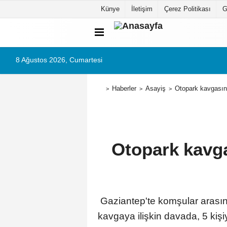
Künye
İletişim
Çerez Politikası
G
8 Ağustos 2026, Cumartesi
Haberler
Asayiş
Otopark kavgasınd
Otopark kavga
Gaziantep'te komşular arasınd
kavgaya ilişkin davada, 5 kişiy