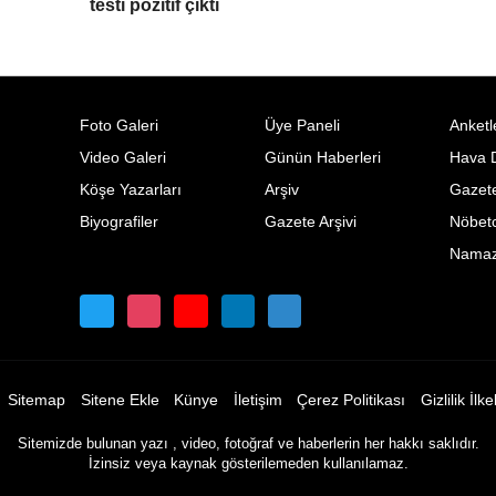
testi pozitif çıktı
Foto Galeri
Üye Paneli
Anketl
Video Galeri
Günün Haberleri
Hava 
Köşe Yazarları
Arşiv
Gazete
Biyografiler
Gazete Arşivi
Nöbetc
Namaz 
Sitemap
Sitene Ekle
Künye
İletişim
Çerez Politikası
Gizlilik İlke
Sitemizde bulunan yazı , video, fotoğraf ve haberlerin her hakkı saklıdır.
İzinsiz veya kaynak gösterilemeden kullanılamaz.