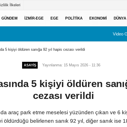
izlilik İlkeleri
GÜNDEM
İZMIR-EGE
EGE
POLITIKA
EKONOMI
DÜNYA
Video G
a 5 kişiyi öldüren sanığa 92 yıl hapis cezası verildi
Yayınlanma: 15 Mayıs 2026 - 11:36
ASAYIŞ
sında 5 kişiyi öldüren sanığ
cezası verildi
a araç park etme meselesi yüzünden çıkan ve 6 kişin
i öldürdüğü belirlenen sanık 92 yıl, diğer sanık ise 18