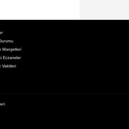
er
Durumu
 Manşetleri
i Eczaneler
Vakitleri
leri