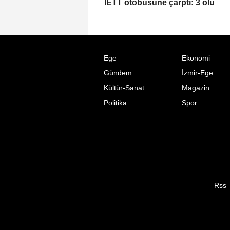
İETT otobüsüne çarptı: 3 ölü
Ege
Ekonomi
Gündem
İzmir-Ege
Kültür-Sanat
Magazin
Politika
Spor
Rss