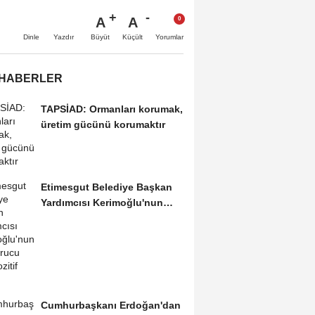
A
A
Büyüt
Küçült
Dinle
Yazdır
Yorumlar
 HABERLER
TAPSİAD: Ormanları korumak,
üretim gücünü korumaktır
Etimesgut Belediye Başkan
Yardımcısı Kerimoğlu'nun
uyuşturucu testi...
Cumhurbaşkanı Erdoğan'dan