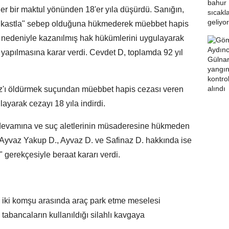
her bir maktul yönünden 18'er yıla düşürdü. Sanığın,
ı kastla" sebep olduğuna hükmederek müebbet hapis
 nedeniyle kazanılmış hak hükümlerini uygulayarak
 yapılmasına karar verdi. Cevdet D, toplamda 92 yıl
ız'ı öldürmek suçundan müebbet hapis cezası veren
ayarak cezayı 18 yıla indirdi.
n devamına ve suç aletlerinin müsaderesine hükmeden
 Ayvaz Yakup D., Ayvaz D. ve Safinaz D. hakkında ise
" gerekçesiyle beraat kararı verdi.
e iki komşu arasında araç park etme meselesi
 tabancaların kullanıldığı silahlı kavgaya