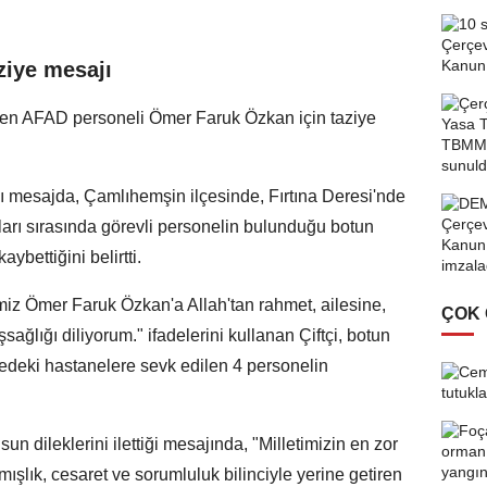
aziye mesajı
eden AFAD personeli Ömer Faruk Özkan için taziye
ı mesajda, Çamlıhemşin ilçesinde, Fırtına Deresi'nde
arı sırasında görevli personelin bulunduğu botun
ybettiğini belirtti.
z Ömer Faruk Özkan'a Allah'tan rahmet, ailesine,
ÇOK
ağlığı diliyorum." ifadelerini kullanan Çiftçi, botun
edeki hastanelere sevk edilen 4 personelin
un dileklerini ilettiği mesajında, "Milletimizin en zor
ışlık, cesaret ve sorumluluk bilinciyle yerine getiren