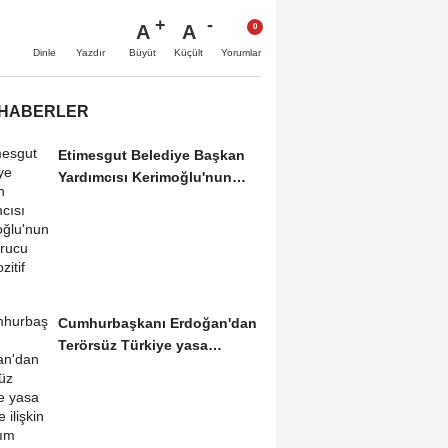
A
A
Büyüt
Küçült
Dinle
Yazdır
Yorumlar
 HABERLER
Etimesgut Belediye Başkan
Yardımcısı Kerimoğlu'nun
uyuşturucu testi...
Cumhurbaşkanı Erdoğan'dan
Terörsüz Türkiye yasa
teklifine ilişkin...