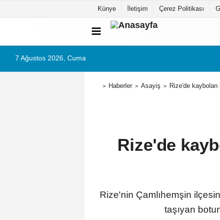
Künye
İletişim
Çerez Politikası
G
7 Ağustos 2026, Cuma
Haberler
Asayiş
Rize'de kaybolan 
Rize'de kayb
Rize'nin Çamlıhemşin ilçesin
taşıyan botu