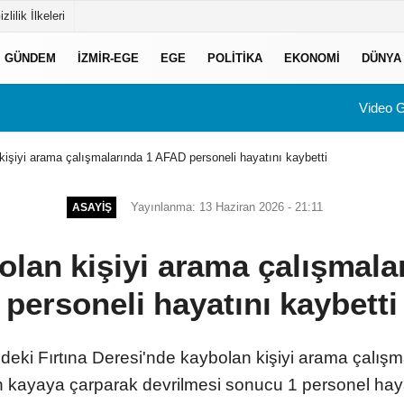
izlilik İlkeleri
GÜNDEM
İZMIR-EGE
EGE
POLITIKA
EKONOMI
DÜNYA
Video G
kişiyi arama çalışmalarında 1 AFAD personeli hayatını kaybetti
Yayınlanma: 13 Haziran 2026 - 21:11
ASAYIŞ
olan kişiyi arama çalışmal
personeli hayatını kaybetti
deki Fırtına Deresi'nde kaybolan kişiyi arama çalışm
n kayaya çarparak devrilmesi sonucu 1 personel hayat