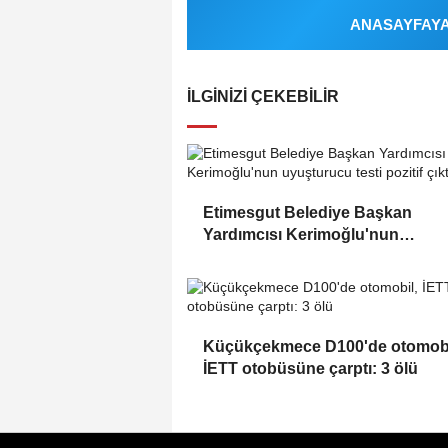
ANASAYFAYA 
İLGINIZI ÇEKEBILIR
Etimesgut Belediye Başkan
Yardımcısı Kerimoğlu'nun
uyuşturucu testi pozitif çıktı
Küçükçekmece D100'de otomobi
İETT otobüsüne çarptı: 3 ölü