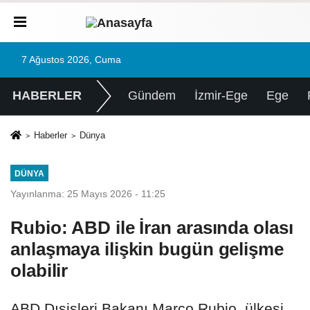
7 Ağustos 2026, Cuma
HABERLER
Gündem
İzmir-Ege
Ege
Haberler
Dünya
DÜNYA
Yayınlanma: 25 Mayıs 2026 - 11:25
Rubio: ABD ile İran arasında olası
anlaşmaya ilişkin bugün gelişme
olabilir
ABD Dışişleri Bakanı Marco Rubio, ülkesi