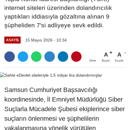
internet siteleri üzerinden dolandırıcılık
yaptıkları iddiasıyla gözaltına alınan 9
şüpheliden 7'si adliyeye sevk edildi.
15 Mayıs 2026 - 10:34
ASAYIŞ
A
A
Büyüt
Küçült
Dinle
Samsun Cumhuriyet Başsavcılığı
koordinesinde, İl Emniyet Müdürlüğü Siber
Suçlarla Mücadele Şubesi ekiplerince siber
suçların önlenmesi ve şüphelilerin
yakalanmasına yönelik yürütülen