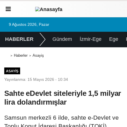
9 Ağustos 2026, Pazar
HABERLER
Gündem
İzmir-Ege
Ege
Haberler
Asayiş
ASAYIŞ
Yayınlanma: 15 Mayıs 2026 - 10:34
Sahte eDevlet siteleriyle 1,5 milyar
lira dolandırmışlar
Samsun merkezli 6 ilde, sahte e-Devlet ve
Toplu Konut İdaresi Başkanlığı (TOKİ)