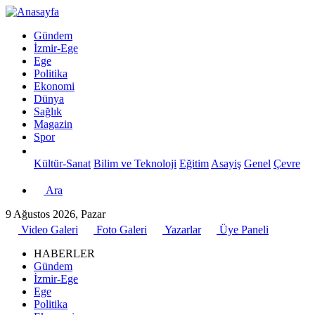
Gündem
İzmir-Ege
Ege
Politika
Ekonomi
Dünya
Sağlık
Magazin
Spor
Kültür-Sanat
Bilim ve Teknoloji
Eğitim
Asayiş
Genel
Çevre
Ara
9 Ağustos 2026, Pazar
Video Galeri
Foto Galeri
Yazarlar
Üye Paneli
HABERLER
Gündem
İzmir-Ege
Ege
Politika