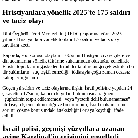
Hristiyanlara yönelik 2025'te 175 saldırı
ve taciz olayı
Dini Özgürlük Veri Merkezinin (RFDC) raporuna göre, 2025
yılında Hristiyanlara yönelik toplam 176 saldırı ve taciz olayı
kayıtlara geçti.
Raporda, söz konusu olayların 106'sının Hristiyan ziyaretçilere ve
din adamlarına yönelik tükürme vakalarından oluştuğu, genellikle
Filistin topraklarını gasbeden İsrailliler tarafından gerçekleştirilen bu
tür saldırıların "suç teşkil etmediği" iddiasıyla çoğu zaman cezasız
kaldığı vurgulandı.
Geçen yıl saldırı ve taciz olaylarına ilişkin İsrail polisine yapılan 24
şikayetten 17'sinin, kamera kayıtları bulunmasına rağmen
"şüphelinin tespit edilememesi" veya "yeterli delil bulunamaması"
iddiasıyla işleme alınmadığı ve bu durumun, İsrail makamlarının
sorunu çözme konusundaki isteksizliğini ortaya koyduğu ifade
edildi.
İsrail polisi, geçmişi yüzyıllara uzanan
ayine Kardinal'in erişimini engelledi