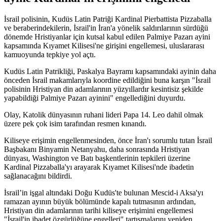
İsrail polisinin, Kudüs Latin Patriği Kardinal Pierbattista Pizzaballa
ve beraberindekilerin, İsrail'in İran'a yönelik saldırılarının sürdüğü
dönemde Hristiyanlar için kutsal kabul edilen Palmiye Pazarı ayini
kapsamında Kıyamet Kilisesi'ne girişini engellemesi, uluslararası
kamuoyunda tepkiye yol açtı.
Kudüs Latin Patrikliği, Paskalya Bayramı kapsamındaki ayinin daha
önceden İsrail makamlarıyla koordine edildiğini buna karşın "İsrail
polisinin Hristiyan din adamlarının yüzyıllardır kesintisiz şekilde
yapabildiği Palmiye Pazarı ayinini" engellediğini duyurdu.
Olay, Katolik dünyasının ruhani lideri Papa 14. Leo dahil olmak
üzere pek çok isim tarafından resmen kınandı.
Kiliseye erişimin engellenmesinden, önce İran'ı sorumlu tutan İsrail
Başbakanı Binyamin Netanyahu, daha sonrasında Hristiyan
dünyası, Washington ve Batı başkentlerinin tepkileri üzerine
Kardinal Pizzaballa'yı arayarak Kıyamet Kilisesi'nde ibadetin
sağlanacağını bildirdi.
İsrail’in işgal altındaki Doğu Kudüs'te bulunan Mescid-i Aksa'yı
ramazan ayının büyük bölümünde kapalı tutmasının ardından,
Hristiyan din adamlarının tarihi kiliseye erişimini engellemesi
"İsrail'in ibadet özgürlüğüne engelleri" tartışmalarını yeniden