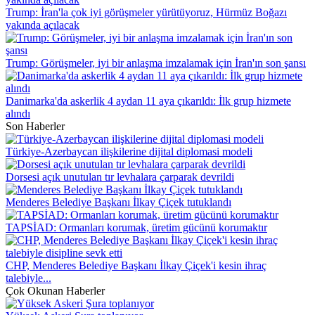
Trump: İran'la çok iyi görüşmeler yürütüyoruz, Hürmüz Boğazı
yakında açılacak
Trump: Görüşmeler, iyi bir anlaşma imzalamak için İran'ın son şansı
Danimarka'da askerlik 4 aydan 11 aya çıkarıldı: İlk grup hizmete
alındı
Son Haberler
Türkiye-Azerbaycan ilişkilerine dijital diplomasi modeli
Dorsesi açık unutulan tır levhalara çarparak devrildi
Menderes Belediye Başkanı İlkay Çiçek tutuklandı
TAPSİAD: Ormanları korumak, üretim gücünü korumaktır
CHP, Menderes Belediye Başkanı İlkay Çiçek'i kesin ihraç
talebiyle...
Çok Okunan Haberler