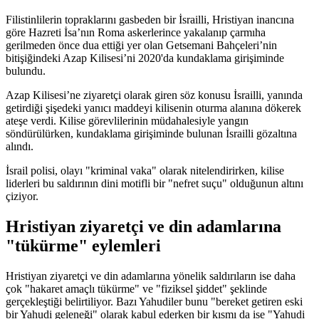
Filistinlilerin topraklarını gasbeden bir İsrailli, Hristiyan inancına
göre Hazreti İsa’nın Roma askerlerince yakalanıp çarmıha
gerilmeden önce dua ettiği yer olan Getsemani Bahçeleri’nin
bitişiğindeki Azap Kilisesi’ni 2020'da kundaklama girişiminde
bulundu.
Azap Kilisesi’ne ziyaretçi olarak giren söz konusu İsrailli, yanında
getirdiği şişedeki yanıcı maddeyi kilisenin oturma alanına dökerek
ateşe verdi. Kilise görevlilerinin müdahalesiyle yangın
söndürülürken, kundaklama girişiminde bulunan İsrailli gözaltına
alındı.
İsrail polisi, olayı "kriminal vaka" olarak nitelendirirken, kilise
liderleri bu saldırının dini motifli bir "nefret suçu" olduğunun altını
çiziyor.
Hristiyan ziyaretçi ve din adamlarına
"tükürme" eylemleri
Hristiyan ziyaretçi ve din adamlarına yönelik saldırıların ise daha
çok "hakaret amaçlı tükürme" ve "fiziksel şiddet" şeklinde
gerçekleştiği belirtiliyor. Bazı Yahudiler bunu "bereket getiren eski
bir Yahudi geleneği" olarak kabul ederken bir kısmı da ise "Yahudi