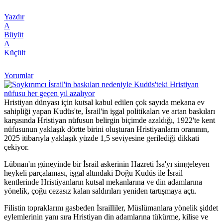
Yazdır
A
Büyüt
A
Küçült
Yorumlar
Hristiyan dünyası için kutsal kabul edilen çok sayıda mekana ev
sahipliği yapan Kudüs'te, İsrail'in işgal politikaları ve artan baskıları
karşısında Hristiyan nüfusun belirgin biçimde azaldığı, 1922'te kent
nüfusunun yaklaşık dörtte birini oluşturan Hristiyanların oranının,
2025 itibarıyla yaklaşık yüzde 1,5 seviyesine gerilediği dikkati
çekiyor.
Lübnan'ın güneyinde bir İsrail askerinin Hazreti İsa'yı simgeleyen
heykeli parçalaması, işgal altındaki Doğu Kudüs ile İsrail
kentlerinde Hristiyanların kutsal mekanlarına ve din adamlarına
yönelik, çoğu cezasız kalan saldırıları yeniden tartışmaya açtı.
Filistin topraklarını gasbeden İsrailliler, Müslümanlara yönelik şiddet
eylemlerinin yanı sıra Hristiyan din adamlarına tükürme, kilise ve