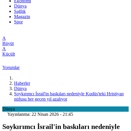
Ekonomi
Dünya
Sağlık
Magazin
Spor
A
Büyüt
A
Küçült
Yorumlar
Haberler
Dünya
Soykırımcı İsrail'in baskıları nedeniyle Kudüs'teki Hristiyan
nüfusu her geçen yıl azalıyor
Dünya
Yayınlanma: 22 Nisan 2026 - 21:45
Soykırımcı İsrail'in baskıları nedeniyle