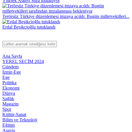
Yüksek Askeri Şura toplanıyor
Terörsüz Türkiye düzenlemesi imzaya açıldı: Bugün milletvekilleri...
Erdal Beşikçioğlu tutuklandı
Ana Sayfa
YEREL SEÇİM 2024
Gündem
İzmir-Ege
Ege
Politika
Ekonomi
Dünya
Sağlık
Magazin
Spor
Kültür-Sanat
Bilim ve Teknoloji
Eğitim
Asayiş