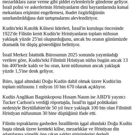
mezarlıklara zarar verme gibi şiddet eylemleriyle gündeme geliyor.
İsrail polisi ve askerlerinin Hristiyanların dini bayramlarında kutsal
mekanlara erişimini engellemesi, ibadet özgürlüğünün
sınırlandırıldığına dair tartışmalarını alevlendiriyor.
Kudüs'teki Katolik Kilisesi liderleri, İsrail'in kuruluşu öncesinde
1922'de Filistin kenti Kudüs'te Hristiyanların toplam nüfusun
yaklaşık yüzde 25'ini oluşturduğunu, ancak bu oranın günümüzde
dramatik bir düşüş gösterdiğini belirtiyor.
İsrail Merkez İstatistik Bürosunun 2025 sonunda yayımladığı
verilere göre, Kudüs'teki Filistinli Hristiyan nüfus bugün ancak 13
bin 400'lerde kaldı ve bu oran, kent nüfusunun ancak yaklaşık
yüzde 1,5'ine denk geliyor.
Büro, işgal altındaki Doğu Kudüs dahil olmak üzere Kudüs'ün
toplam nüfusunu 1 milyon 10 bin 670 olarak açıklıyor.
Kudüs Anglikan Başpiskoposu Husam Naum ise ABD'li yayıncı
Tucker Carlson'a verdiği röportajda, İsrail'in işgal politikaları
nedeniyle Beytüllahim'de 50 yıl önce yaklaşık 100 bin olan Filistinli
Hristiyan nüfusunun 30 bine düştüğünü ifade etti.
Filistin topraklarını gasbeden İsraillilerin işgal altındaki Doğu Kudüs
başta olmak üzere kentteki kilise, mezarlıklar ve Hristiyan din
adamlarına yönelik öne çıkan saldırı girişimlerini derledi.