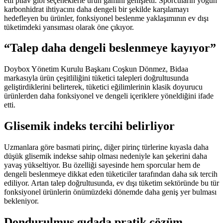
etli pilav gibi seçeneklerle ürün gamını genişletti. Sporcuların yoğun
karbonhidrat ihtiyacını daha dengeli bir şekilde karşılamayı
hedefleyen bu ürünler, fonksiyonel beslenme yaklaşımının ev dışı
tüketimdeki yansıması olarak öne çıkıyor.
“Talep daha dengeli beslenmeye kayıyor”
Doybox Yönetim Kurulu Başkanı Coşkun Dönmez, Bidaa
markasıyla ürün çeşitliliğini tüketici talepleri doğrultusunda
geliştirdiklerini belirterek, tüketici eğilimlerinin klasik doyurucu
ürünlerden daha fonksiyonel ve dengeli içeriklere yöneldiğini ifade
etti.
Glisemik indeks tercihi belirliyor
Uzmanlara göre basmati pirinç, diğer pirinç türlerine kıyasla daha
düşük glisemik indekse sahip olması nedeniyle kan şekerini daha
yavaş yükseltiyor. Bu özelliği sayesinde hem sporcular hem de
dengeli beslenmeye dikkat eden tüketiciler tarafından daha sık tercih
ediliyor. Artan talep doğrultusunda, ev dışı tüketim sektöründe bu tür
fonksiyonel ürünlerin önümüzdeki dönemde daha geniş yer bulması
bekleniyor.
Dondurulmuş gıdada pratik çözüm