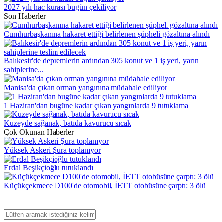
2027 yılı hac kurası bugün çekiliyor
Son Haberler
Cumhurbaşkanına hakaret ettiği belirlenen şüpheli gözaltına alındı
Balıkesir'de depremlerin ardından 305 konut ve 1 iş yeri, yarın
sahiplerine...
Manisa'da çıkan orman yangınına müdahale ediliyor
1 Haziran'dan bugüne kadar çıkan yangınlarda 9 tutuklama
Kuzeyde sağanak, batıda kavurucu sıcak
Çok Okunan Haberler
Yüksek Askeri Şura toplanıyor
Erdal Beşikçioğlu tutuklandı
Küçükçekmece D100'de otomobil, İETT otobüsüne çarptı: 3 ölü