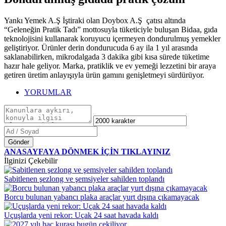
Yankı Yemek A.Ş İştiraki olan Doybox A.Ş çatısı altında
“Geleneğin Pratik Tadı” mottosuyla tüketiciyle buluşan Bidaa, gıda
teknolojisini kullanarak koruyucu içermeyen dondurulmuş yemekler
geliştiriyor. Ürünler derin dondurucuda 6 ay ila 1 yıl arasında
saklanabilirken, mikrodalgada 3 dakika gibi kısa sürede tüketime
hazır hale geliyor. Marka, pratiklik ve ev yemeği lezzetini bir araya
getiren üretim anlayışıyla ürün gamını genişletmeyi sürdürüyor.
YORUMLAR
Gönder
ANASAYFAYA DÖNMEK İÇİN TIKLAYINIZ
İlginizi Çekebilir
Sabitlenen şezlong ve şemsiyeler sahilden toplandı
Borcu bulunan yabancı plaka araçlar yurt dışına çıkamayacak
Uçuşlarda yeni rekor: Uçak 24 saat havada kaldı