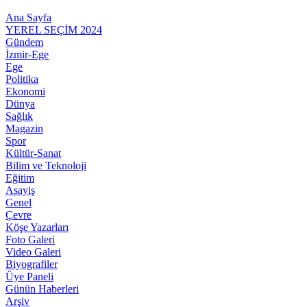
Ana Sayfa
YEREL SEÇİM 2024
Gündem
İzmir-Ege
Ege
Politika
Ekonomi
Dünya
Sağlık
Magazin
Spor
Kültür-Sanat
Bilim ve Teknoloji
Eğitim
Asayiş
Genel
Çevre
Köşe Yazarları
Foto Galeri
Video Galeri
Biyografiler
Üye Paneli
Günün Haberleri
Arşiv