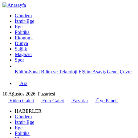
Gündem
İzmir-Ege
Ege
Politika
Ekonomi
Dünya
Sağlık
Magazin
Spor
Kültür-Sanat
Bilim ve Teknoloji
Eğitim
Asayiş
Genel
Çevre
Ara
10 Ağustos 2026, Pazartesi
Video Galeri
Foto Galeri
Yazarlar
Üye Paneli
HABERLER
Gündem
İzmir-Ege
Ege
Politika