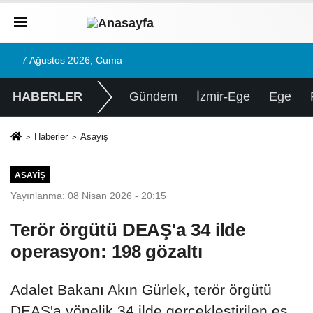
7 Ağustos 2026, Cuma
HABERLER
Gündem
İzmir-Ege
Ege
Haberler
Asayiş
ASAYIŞ
Yayınlanma: 08 Nisan 2026 - 20:15
Terör örgütü DEAŞ'a 34 ilde
operasyon: 198 gözaltı
Adalet Bakanı Akın Gürlek, terör örgütü
DEAŞ'a yönelik 34 ilde gerçekleştirilen eş