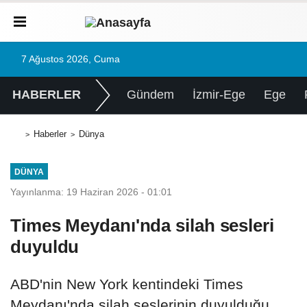
7 Ağustos 2026, Cuma
HABERLER
Gündem
İzmir-Ege
Ege
Haberler
Dünya
DÜNYA
Yayınlanma: 19 Haziran 2026 - 01:01
Times Meydanı'nda silah sesleri
duyuldu
ABD'nin New York kentindeki Times
Meydanı'nda silah seslerinin duyulduğu