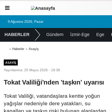
9 Ağustos 2026, Pazar
HABERLER
Gündem
İzmir-Ege
Ege
Haberler
Asayiş
ASAYIŞ
Yayınlanma: 25 Mayıs 2026 - 19:38
Tokat Valiliği'nden 'taşkın' uyarısı
Tokat Valiliği, vatandaşlara kentte yoğun
yağışlar nedeniyle dere yatakları, su
kanalları ve taşkın riski bulunan alanlardan