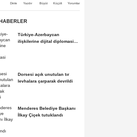
Büyüt
Küçült
Dinle
Yazdır
Yorumlar
 HABERLER
Türkiye-Azerbaycan
ilişkilerine dijital diplomasi
modeli
Dorsesi açık unutulan tır
levhalara çarparak devrildi
Menderes Belediye Başkanı
İlkay Çiçek tutuklandı