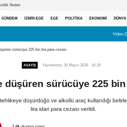
izlilik İlkeleri
GÜNDEM
İZMIR-EGE
EGE
POLITIKA
EKONOMI
DÜNYA
Video G
 düşüren sürücüye 225 bin lira para cezası
Yayınlanma: 30 Mayıs 2026 - 16:29
ASAYIŞ
ye düşüren sürücüye 225 bin 
i tehlikeye düşürdüğü ve alkollü araç kullandığı beli
lira idari para cezası verildi.
1 dk
okunma süresi