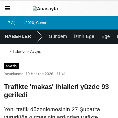
7 Ağustos 2026, Cuma
HABERLER
Gündem
İzmir-Ege
Ege
Haberler
Asayiş
ASAYIŞ
Yayınlanma: 19 Haziran 2026 - 11:41
Trafikte 'makas' ihlalleri yüzde 93
geriledi
Yeni trafik düzenlemesinin 27 Şubat'ta
yürürlüğe girmesinin ardından trafikte