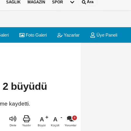
Ara
SAĞLIK
MAGAZIN
SPOR
aleri
Foto Galeri
Yazarlar
Üye Paneli
e 2 büyüdü
üme kaydetti.
A
A
Büyüt
Küçült
Dinle
Yazdır
Yorumlar