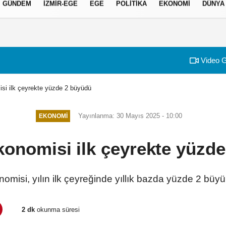
GÜNDEM
İZMIR-EGE
EGE
POLITIKA
EKONOMI
DÜNYA
izlilik İlkeleri
Video G
si ilk çeyrekte yüzde 2 büyüdü
Yayınlanma: 30 Mayıs 2025 - 10:00
EKONOMI
konomisi ilk çeyrekte yüzd
omisi, yılın ilk çeyreğinde yıllık bazda yüzde 2 büy
2 dk
okunma süresi