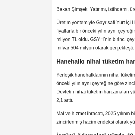
Bakan Şimşek: Yatırımı, istihdamı, üre
Üretim yöntemiyle Gayrisafi Yurt İçi H
fiyatlarla bir önceki yılın aynı çeyre
milyon TL oldu. GSYH'nin birinci çeyr
milyar 504 milyon olarak gerçekleşti.
Hanehalkı nihai tüketim har
Yerleşik hanehalklarının nihai tüketi
önceki yılın aynı çeyreğine göre zinc
Devletin nihai tüketim harcamaları y
2,1 arttı.
Mal ve hizmet ihracatı, 2025 yılının b
zincirlenmiş hacim endeksi olarak yüzd