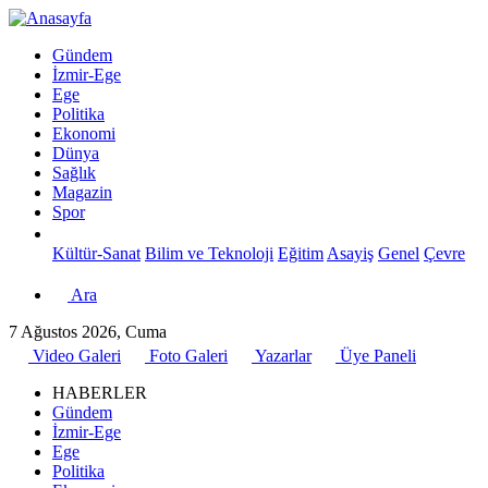
Gündem
İzmir-Ege
Ege
Politika
Ekonomi
Dünya
Sağlık
Magazin
Spor
Kültür-Sanat
Bilim ve Teknoloji
Eğitim
Asayiş
Genel
Çevre
Ara
7 Ağustos 2026, Cuma
Video Galeri
Foto Galeri
Yazarlar
Üye Paneli
HABERLER
Gündem
İzmir-Ege
Ege
Politika