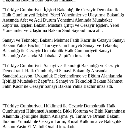
"Türkiye Cumhuriyeti İçişleri Bakanlığı ile Cezayir Demokratik
Halk Cumhuriyeti İçişleri, Yerel Yönetimler ve Ulaştırma Bakanlığı
Arasında Afet ve Acil Durum Yönetimi Alanında Mutabakat
Zaptı"na, İçişleri Bakanı Mustafa Çiftçi ve Cezayir İçişleri, Yerel
Yönetimler ve Ulaştırma Bakanı Said Sayoud imza attı.
Sanayi ve Teknoloji Bakanı Mehmet Fatih Kacır ile Cezayir Sanayi
Bakanı Yahia Bachır, "Türkiye Cumhuriyeti Sanayi ve Teknoloji
Bakanlığı ile Cezayir Demokratik Halk Cumhuriyeti Sanayi
Bakanlığı Arasında Mutabakat Zaptı"nı imzaladı.
"Türkiye Cumhuriyeti Sanayi ve Teknoloji Bakanlığı ve Cezayir
Demokratik Halk Cumhuriyeti Sanayi Bakanlığı Arasında
Standardizasyon, Uygunluk Değerlendirme ve Eğitim Alanlarında
İşbirliği Mutabakat Zaptı"na, Sanayi ve Teknoloji Bakanı Mehmet
Fatih Kacır ile Cezayir Sanayi Bakanı Yahia Bachır imza attı.
"Türkiye Cumhuriyeti Hükümeti ile Cezayir Demokratik Halk
Cumhuriyeti Hükümeti Arasında Bitki Koruma ve Bitki Karantinası
Alanında İşbirliğine İlişkin Anlaşma"yı, Tarım ve Orman Bakanı
İbrahim Yumaklı ile Cezayir Tarım, Kırsal Kalkınma ve Balıkçılık
Bakanı Yasin El Mahdi Oualıd imzaladı.