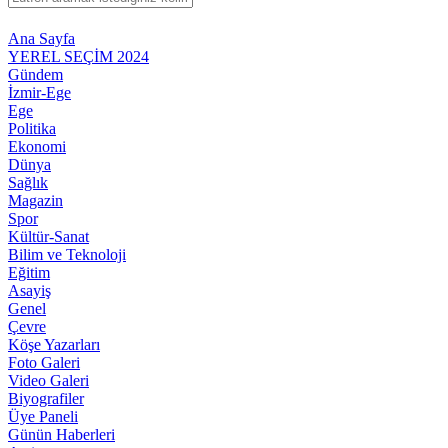
Ana Sayfa
YEREL SEÇİM 2024
Gündem
İzmir-Ege
Ege
Politika
Ekonomi
Dünya
Sağlık
Magazin
Spor
Kültür-Sanat
Bilim ve Teknoloji
Eğitim
Asayiş
Genel
Çevre
Köşe Yazarları
Foto Galeri
Video Galeri
Biyografiler
Üye Paneli
Günün Haberleri