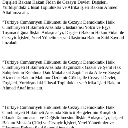
Dışişleri Bakanı Hakan Fidan ile Cezayir Devlet, Dışişleri,
Yurtdışındaki Ulusal Topluluklar ve Afrika İşleri Bakanı Ahmed
Attaf imza attı.
"Türkiye Cumhuriyeti Hükümeti ile Cezayir Demokratik Halk
Cumhuriyeti Hükümeti Arasında Uluslararası Yolcu ve Eşya
Taşımacılığına İlişkin Anlaşma"yı, Dışişleri Bakanı Hakan Fidan ile
Cezayir İçişleri, Yerel Yönetimler ve Ulaştırma Bakanı Said Sayoud
imzaladı.
"Türkiye Cumhuriyeti Hükümeti ile Cezayir Demokratik Halk
Cumhuriyeti Hükümeti Arasında Bağımsızlık Gazisi ve Şehit Hak
Sahiplerinin Refahına Dair Mutabakat Zaptı"na da Aile ve Sosyal
Hizmetler Bakanı Mahinur Özdemir Göktaş ile Cezayir Devlet,
Dışişleri, Yurtdışındaki Ulusal Topluluklar ve Afrika İşleri Bakanı
Ahmed Attaf imza attı.
"Türkiye Cumhuriyeti Hükümeti ile Cezayir Demokratik Halk
Cumhuriyeti Hükümeti Arasında Sürücü Belgelerinin Karşılıklı
Olarak Tanınmasına ve Değiştirilmesine İlişkin Anlaşma"yı, İçişleri
Bakanı Mustafa Çiftçi ve Cezayir İçişleri, Yerel Yönetimler ve
Ulaştırma Bakanı Said Sayoud imzaladı.