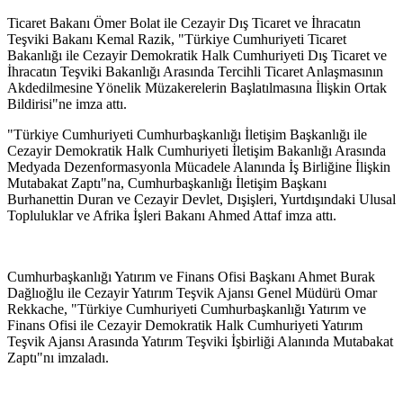
Ticaret Bakanı Ömer Bolat ile Cezayir Dış Ticaret ve İhracatın
Teşviki Bakanı Kemal Razik, "Türkiye Cumhuriyeti Ticaret
Bakanlığı ile Cezayir Demokratik Halk Cumhuriyeti Dış Ticaret ve
İhracatın Teşviki Bakanlığı Arasında Tercihli Ticaret Anlaşmasının
Akdedilmesine Yönelik Müzakerelerin Başlatılmasına İlişkin Ortak
Bildirisi"ne imza attı.
"Türkiye Cumhuriyeti Cumhurbaşkanlığı İletişim Başkanlığı ile
Cezayir Demokratik Halk Cumhuriyeti İletişim Bakanlığı Arasında
Medyada Dezenformasyonla Mücadele Alanında İş Birliğine İlişkin
Mutabakat Zaptı"na, Cumhurbaşkanlığı İletişim Başkanı
Burhanettin Duran ve Cezayir Devlet, Dışişleri, Yurtdışındaki Ulusal
Topluluklar ve Afrika İşleri Bakanı Ahmed Attaf imza attı.
Cumhurbaşkanlığı Yatırım ve Finans Ofisi Başkanı Ahmet Burak
Dağlıoğlu ile Cezayir Yatırım Teşvik Ajansı Genel Müdürü Omar
Rekkache, "Türkiye Cumhuriyeti Cumhurbaşkanlığı Yatırım ve
Finans Ofisi ile Cezayir Demokratik Halk Cumhuriyeti Yatırım
Teşvik Ajansı Arasında Yatırım Teşviki İşbirliği Alanında Mutabakat
Zaptı"nı imzaladı.