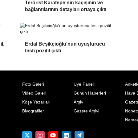
Terörist Karatepe'nin kaçışının ve
bağlantılarının detayları ortaya çıktı
l,
Erdal Beşikçioğlu'nun uyuşturucu
testi pozitif çıktı
Foto Galeri
Üye Paneli
Anketl
Video Galeri
Günün Haberleri
Hava 
Köşe Yazarları
Arşiv
Gazete
Biyografiler
Gazete Arşivi
Nöbetc
Namaz 