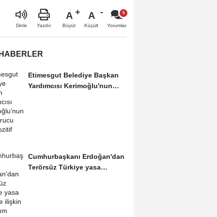
A
A
Büyüt
Küçült
Dinle
Yazdır
Yorumlar
 HABERLER
Etimesgut Belediye Başkan
Yardımcısı Kerimoğlu'nun
uyuşturucu testi...
Cumhurbaşkanı Erdoğan'dan
Terörsüz Türkiye yasa
teklifine ilişkin...