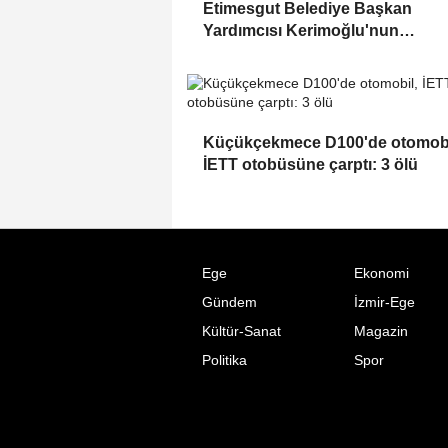
Etimesgut Belediye Başkan
Yardımcısı Kerimoğlu'nun
uyuşturucu testi pozitif çıktı
Küçükçekmece D100'de otomobi
İETT otobüsüne çarptı: 3 ölü
Ege
Ekonomi
Gündem
İzmir-Ege
Kültür-Sanat
Magazin
Politika
Spor