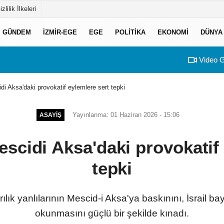
izlilik İlkeleri
GÜNDEM
İZMIR-EGE
EGE
POLITIKA
EKONOMI
DÜNYA
Video G
di Aksa'daki provokatif eylemlere sert tepki
Yayınlanma: 01 Haziran 2026 - 15:06
ASAYIŞ
scidi Aksa'daki provokatif
tepki
şırılık yanlılarının Mescid-i Aksa'ya baskınını, İsrail b
okunmasını güçlü bir şekilde kınadı.