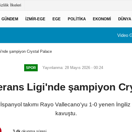
izlilik İlkeleri
GÜNDEM
İZMIR-EGE
EGE
POLITIKA
EKONOMI
DÜNYA
Video G
i'nde şampiyon Crystal Palace
Yayınlanma: 28 Mayıs 2026 - 00:24
SPOR
rans Ligi'nde şampiyon Cry
İspanyol takımı Rayo Vallecano'yu 1-0 yenen İngiliz
kavuştu.
3 dk
okunma süresi