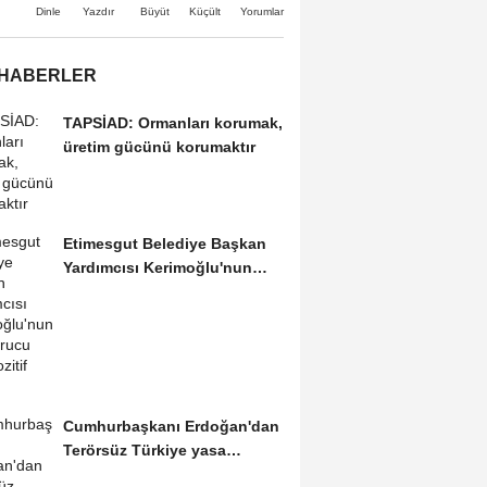
Büyüt
Küçült
Dinle
Yazdır
Yorumlar
 HABERLER
TAPSİAD: Ormanları korumak,
üretim gücünü korumaktır
Etimesgut Belediye Başkan
Yardımcısı Kerimoğlu'nun
uyuşturucu testi...
Cumhurbaşkanı Erdoğan'dan
Terörsüz Türkiye yasa
teklifine ilişkin...