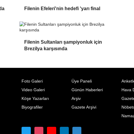
da
Filenin Efeleri'nin hedefi 'yarı final
Filenin Sultanları şampiyonluk için
Brezilya karşısında
Foto Galeri
Üye Paneli
Anketl
Video Galeri
Günün Haberleri
Hava 
Köşe Yazarları
Arşiv
Gazete
Biyografiler
Gazete Arşivi
Nöbetc
Namaz 