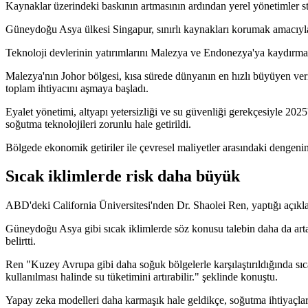
Kaynaklar üzerindeki baskının artmasının ardından yerel yönetimler stra
Güneydoğu Asya ülkesi Singapur, sınırlı kaynakları korumak amacıyla ve
Teknoloji devlerinin yatırımlarını Malezya ve Endonezya'ya kaydırmasıy
Malezya'nın Johor bölgesi, kısa sürede dünyanın en hızlı büyüyen veri 
toplam ihtiyacını aşmaya başladı.
Eyalet yönetimi, altyapı yetersizliği ve su güvenliği gerekçesiyle 2025
soğutma teknolojileri zorunlu hale getirildi.
Bölgede ekonomik getiriler ile çevresel maliyetler arasındaki dengenin
Sıcak iklimlerde risk daha büyük
ABD'deki California Üniversitesi'nden Dr. Shaolei Ren, yaptığı açıkla
Güneydoğu Asya gibi sıcak iklimlerde söz konusu talebin daha da arta
belirtti.
Ren "Kuzey Avrupa gibi daha soğuk bölgelerle karşılaştırıldığında sı
kullanılması halinde su tüketimini artırabilir." şeklinde konuştu.
Yapay zeka modelleri daha karmaşık hale geldikçe, soğutma ihtiyaçların