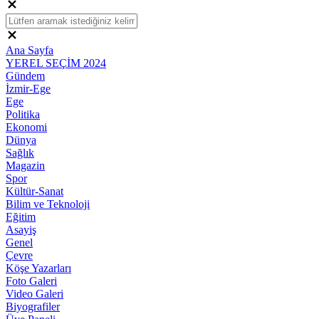
Ana Sayfa
YEREL SEÇİM 2024
Gündem
İzmir-Ege
Ege
Politika
Ekonomi
Dünya
Sağlık
Magazin
Spor
Kültür-Sanat
Bilim ve Teknoloji
Eğitim
Asayiş
Genel
Çevre
Köşe Yazarları
Foto Galeri
Video Galeri
Biyografiler