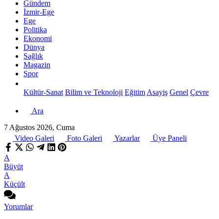
Gündem
İzmir-Ege
Ege
Politika
Ekonomi
Dünya
Sağlık
Magazin
Spor
Kültür-Sanat
Bilim ve Teknoloji
Eğitim
Asayiş
Genel
Çevre
Ara
7 Ağustos 2026, Cuma
Video Galeri
Foto Galeri
Yazarlar
Üye Paneli
A
Büyüt
A
Küçült
Yorumlar