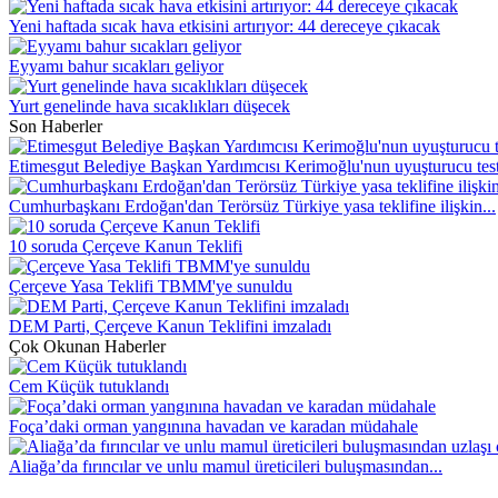
Yeni haftada sıcak hava etkisini artırıyor: 44 dereceye çıkacak
Eyyamı bahur sıcakları geliyor
Yurt genelinde hava sıcaklıkları düşecek
Son Haberler
Etimesgut Belediye Başkan Yardımcısı Kerimoğlu'nun uyuşturucu testi
Cumhurbaşkanı Erdoğan'dan Terörsüz Türkiye yasa teklifine ilişkin...
10 soruda Çerçeve Kanun Teklifi
Çerçeve Yasa Teklifi TBMM'ye sunuldu
DEM Parti, Çerçeve Kanun Teklifini imzaladı
Çok Okunan Haberler
Cem Küçük tutuklandı
Foça’daki orman yangınına havadan ve karadan müdahale
Aliağa’da fırıncılar ve unlu mamul üreticileri buluşmasından...