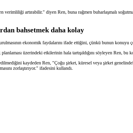
rken verimliliği artırabilir." diyen Ren, buna rağmen buharlaşmalı soğutm
ardan bahsetmek daha kolay
urulmasının ekonomik faydalarını ifade ettiğini, çünkü bunun konuyu çe
 planlaması üzerindeki etkilerinin hala tartışıldığını söyleyen Ren, bu 
sedilmediğini kaydeden Ren, "Çoğu şirket, küresel veya şirket genelinde
masını zorlaştırıyor." ifadesini kullandı.