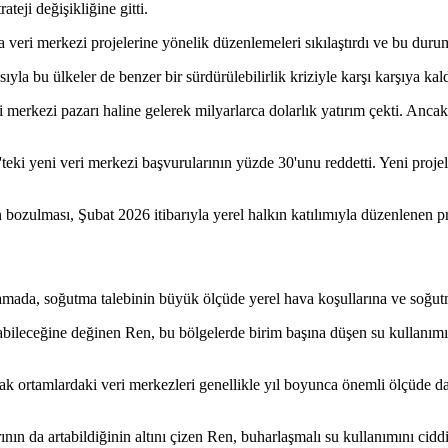
teji değişikliğine gitti.
ri merkezi projelerine yönelik düzenlemeleri sıkılaştırdı ve bu durum, 
la bu ülkeler de benzer bir sürdürülebilirlik kriziyle karşı karşıya kald
merkezi pazarı haline gelerek milyarlarca dolarlık yatırım çekti. Ancak 
'teki yeni veri merkezi başvurularının yüzde 30'unu reddetti. Yeni proje
 bozulması, Şubat 2026 itibarıyla yerel halkın katılımıyla düzenlenen pr
mada, soğutma talebinin büyük ölçüde yerel hava koşullarına ve soğutma 
bileceğine değinen Ren, bu bölgelerde birim başına düşen su kullanımın
cak ortamlardaki veri merkezleri genellikle yıl boyunca önemli ölçüde 
ın da artabildiğinin altını çizen Ren, buharlaşmalı su kullanımını cidd