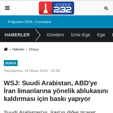
8 Ağustos 2026, Cumartesi
HABERLER
Gündem
İzmir-Ege
Ege
Haberler
Dünya
DÜNYA
Yayınlanma: 14 Nisan 2026 - 10:56
WSJ: Suudi Arabistan, ABD'ye
İran limanlarına yönelik ablukasını
kaldırması için baskı yapıyor
Suudi Arabistan'ın, İran'ın diğer ticaret