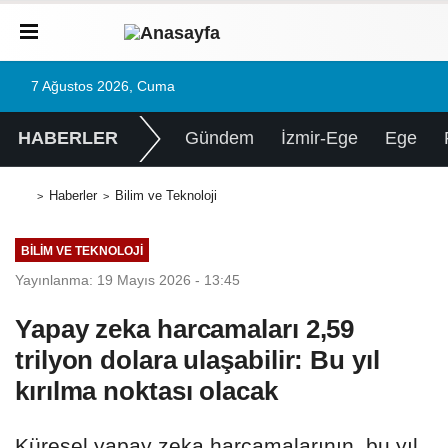
7 Ağustos 2026, Cuma
HABERLER
Gündem
İzmir-Ege
Ege
Haberler
Bilim ve Teknoloji
BILIM VE TEKNOLOJI
Yayınlanma: 19 Mayıs 2026 - 13:45
Yapay zeka harcamaları 2,59
trilyon dolara ulaşabilir: Bu yıl
kırılma noktası olacak
Küresel yapay zeka harcamalarının, bu yıl