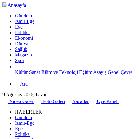
Gündem
İzmir-Ege
Ege
Politika
Ekonomi
Dünya
Sağlık
Magazin
Spor
Kültür-Sanat
Bilim ve Teknoloji
Eğitim
Asayiş
Genel
Çevre
Ara
9 Ağustos 2026, Pazar
Video Galeri
Foto Galeri
Yazarlar
Üye Paneli
HABERLER
Gündem
İzmir-Ege
Ege
Politika