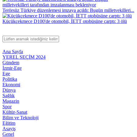
Terörsüz Türkiye düzenlemesi imzaya açıldı: Bugün milletvekilleri...
Küçükçekmece D100'de otomobil, İETT otobüsüne çarptı: 3 ölü
Ana Sayfa
YEREL SEÇİM 2024
Gündem
İzmir-Ege
Ege
Politika
Ekonomi
Dünya
Sağlık
Magazin
Spor
Kültür-Sanat
Bilim ve Teknoloji
Eğitim
Asayiş
Genel