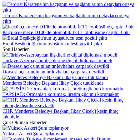
Terörist Karatepe'nin kaçışının ve bağlantılarının detayları ortaya
çıktı
Küçükçekmece D100'de otomobil, İETT otobüsüne çarptı: 3 ölü
Erdal Beşikçioğlu'nun uyuşturucu testi pozitif çıktı
Son Haberler
Türkiye-Azerbaycan ilişkilerine dijital diplomasi modeli
Dorsesi açık unutulan tır levhalara çarparak devrildi
Menderes Belediye Başkanı İlkay Çiçek tutuklandı
TAPSİAD: Ormanları korumak, üretim gücünü korumaktır
CHP, Menderes Belediye Başkanı İlkay Çiçek'i kesin ihraç
talebiyle...
Çok Okunan Haberler
Yüksek Askeri Şura toplanıyor