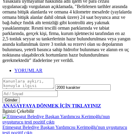
Yasaklara uymayanlar hakkında adli işlem ve para cezası
uygulanacağı vurgulanan açıklamada, "Belirlenen tarihler arasında
ormana bitişik alanlarda ve ormana 4 kilometre mesafede (yaylalarda
ormana bitişik alanlar dahil olmak üzere) 24 saat boyunca anız ve
bağ-bahçe fındık altı temizliği gibi kontrollü ateş yakmak
yasaklanmıştır. Resmi tescilli orman parklarında ve tabiat
parklarında, gerçek kişi, firma, kurum işletmecisi tarafından en az
2,5 tonluk seyyar su tankerlerinin hazır bulundurulması veya yangın
anında kullanılmak üzere 3 tonluk su rezervi olan su depolarının
bulunması, yeterli basınca sahip hidrofor bulunması ve alanın en uç
noktasına ulaşabilecek hortumların hazır bulundurulması
gerekmektedir" ifadelerine yer verildi.
YORUMLAR
Gönder
ANASAYFAYA DÖNMEK İÇİN TIKLAYINIZ
İlginizi Çekebilir
Etimesgut Belediye Başkan Yardımcısı Kerimoğlu'nun uyuşturucu
testi pozitif çıktı