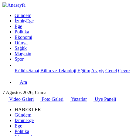
Gündem
İzmir-Ege
Ege
Politika
Ekonomi
Dünya
Sağlık
Magazin
Spor
Kültür-Sanat
Bilim ve Teknoloji
Eğitim
Asayiş
Genel
Çevre
Ara
7 Ağustos 2026, Cuma
Video Galeri
Foto Galeri
Yazarlar
Üye Paneli
HABERLER
Gündem
İzmir-Ege
Ege
Politika