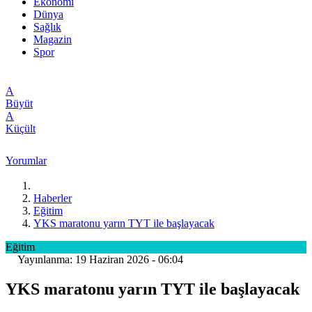
Ekonomi
Dünya
Sağlık
Magazin
Spor
A
Büyüt
A
Küçült
Yorumlar
Haberler
Eğitim
YKS maratonu yarın TYT ile başlayacak
Eğitim
Yayınlanma: 19 Haziran 2026 - 06:04
YKS maratonu yarın TYT ile başlayacak