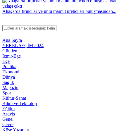
Aliağa’da fırıncılar ve unlu mamul üreticileri buluşmasından...
Ana Sayfa
YEREL SEÇİM 2024
Gündem
İzmir-Ege
Ege
Politika
Ekonomi
Dünya
Sağlık
Magazin
Spor
Kültür-Sanat
Bilim ve Teknoloji
Eğitim
Asayiş
Genel
Çevre
Köşe Yazarları