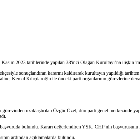
ım 2023 tarihlerinde yapılan 38'inci Olağan Kurultayı’na ilişkin 'mut
esiyle sonuçlandıran kararını kaldırarak kurultayın yapıldığı tarihten 
taline, Kemal Kılıçdaroğlu ile önceki parti organlarının görevlerine de
revinden uzaklaştırılan Özgür Özel, dün parti genel merkezinde yaptığ
adı.
şvuruda bulundu. Kararı değerlendiren YSK, CHP'nin başvurusunu r
sının ardından açıklamalarda bulundu.