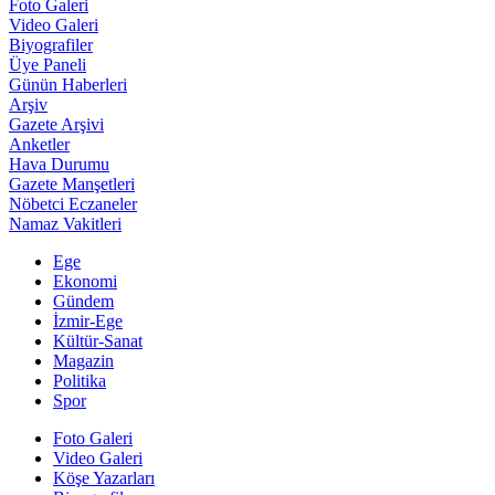
Foto Galeri
Video Galeri
Biyografiler
Üye Paneli
Günün Haberleri
Arşiv
Gazete Arşivi
Anketler
Hava Durumu
Gazete Manşetleri
Nöbetci Eczaneler
Namaz Vakitleri
Ege
Ekonomi
Gündem
İzmir-Ege
Kültür-Sanat
Magazin
Politika
Spor
Foto Galeri
Video Galeri
Köşe Yazarları