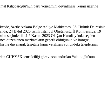
l Kılıçdaroğlu'nun parti yönetimini devralması" kararı üzerine
lekçede, özetle Ankara Bölge Adliye Mahkemesi 36. Hukuk Dairesinin
ı'nda, 24 Eylül 2025 tarihli İstanbul Olağanüstü İl Kongresinde, 19
ılan seçimler ile 4-5 Kasım 2023 Olağan Kurultayı'nda seçilen
larınca düzenlenen mazbataların geçerli olduğunun ve kongre,
sine dayanarak tespitine karar verilmesi yönündeki taleplerinin
ndan CHP YSK temsilciliği görevi sonlandırılan Yakupoğlu'nun