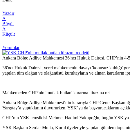
Yazdır
A
Büyüt
A
Küçült
Yorumlar
Ankara Bölge Adliye Mahkemesi 36'ncı Hukuk Dairesi, CHP’nin 4-5 Kas
36'ncı Hukuk Dairesi, yerel mahkemenin davayı 'konusuz kaldığı' gerekç
yapılan tüm olağan ve olağanüstü kurultayların ve alınan kararların ip
Mahkemeden CHP'nin 'mutlak butlan' kararına itirazına ret
Ankara Bölge Adliye Mahkemesi’nin kararıyla CHP Genel Başkanlığı gö
Yargıtay’a yaptıklarını duyururken, YSK’ya da başvuracaklarını açıkl
CHP’nin YSK temsilcisi Mehmet Hadimi Yakupoğlu, bugün YSK'ya ba
YSK Başkanı Serdar Mutta, Kurul üyeleriyle yapılan gündem toplantı