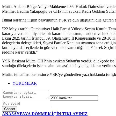
Mutta, Ankara Bölge Adliye Mahkemesi 36. Hukuk Dairesince verilen 
Mehmet Hadimi Yakupoğlu ve CHP'nin avukatı Kadri Gökhan Sultan tara
İstinaf kararına ilişkin başvurunun YSK'ye dün ulaştığını dile getiren 
"22 Mayıs tarihli Cumhuriyet Halk Partisi Yüksek Seçim Kurulu Tem
kararıyla verilen ihtiyati tedbir kararının icrasının, madden ve huku
Ekim 2025 tarihli İstanbul 39. Olağanüstü İl Kongresinde ve 28-30 K
delegelerin delegelikleri, Siyasi Partiler Kanunu uyarınca sona erdiği
kurultaylarda seçilenlerin görevlerine devam ettiğinin, Yüksek Seçi
reddine karar verildi."
YSK Başkanı Mutta, CHP'nin avukatı Sultan'ın verdiği dilekçede ise
sunduğu dilekçelerin işleme alınmaması" talebiyle ilgili karar verilmes
Mutta, istinaf mahkemesince YSK'ye gönderilen yazı hakkında ise işlem
YORUMLAR
Gönder
ANASAYFAYA DÖNMEK İÇİN TIKLAYINIZ