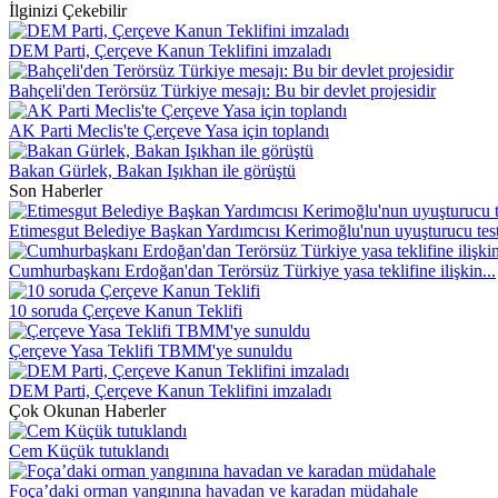
İlginizi Çekebilir
DEM Parti, Çerçeve Kanun Teklifini imzaladı
Bahçeli'den Terörsüz Türkiye mesajı: Bu bir devlet projesidir
AK Parti Meclis'te Çerçeve Yasa için toplandı
Bakan Gürlek, Bakan Işıkhan ile görüştü
Son Haberler
Etimesgut Belediye Başkan Yardımcısı Kerimoğlu'nun uyuşturucu testi
Cumhurbaşkanı Erdoğan'dan Terörsüz Türkiye yasa teklifine ilişkin...
10 soruda Çerçeve Kanun Teklifi
Çerçeve Yasa Teklifi TBMM'ye sunuldu
DEM Parti, Çerçeve Kanun Teklifini imzaladı
Çok Okunan Haberler
Cem Küçük tutuklandı
Foça’daki orman yangınına havadan ve karadan müdahale