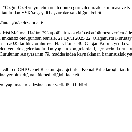
"Özgür Özel ve yönetiminin tedbiren görevden uzaklaştırılması ve Kema
fından YSK'ye çeşitli başvurular yapıldığını belirtti.
Mutta, şöyle devam etti:
silcisi Mehmet Hadimi Yakupoğlu imzasıyla başkanlığımıza verilen di
ken imkansız olduğundan bahisle, 21 Eylül 2025 22. Olağanüstü Kurultay
asım 2025 tarihli Cumhuriyet Halk Partisi 39. Olağan Kurultayı'nda yap
nden yeni delegeler tarafından yapılan kongrelerde il, ilçe seçim kurul
m Kurulunun Anayasa'nın 79. maddesinden kaynaklanan kanunsuzluk yetki
 "tedbiren CHP Genel Başkanlığına getirilen Kemal Kılıçdaroğlu tarafı
ine yer olmadığına hükmedildiğini ifade etti.
 yapılmadan iadesine karar verildiğini bildirdi.