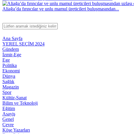
Aliağa’da fırıncılar ve unlu mamul üreticileri buluşmasından...
Ana Sayfa
YEREL SEÇİM 2024
Gündem
İzmir-Ege
Ege
Politika
Ekonomi
Dünya
Sağlık
Magazin
Spor
Kültür-Sanat
Bilim ve Teknoloji
Eğitim
Asayiş
Genel
Çevre
Köşe Yazarları