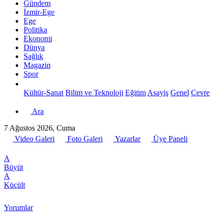
Gündem
İzmir-Ege
Ege
Politika
Ekonomi
Dünya
Sağlık
Magazin
Spor
Kültür-Sanat
Bilim ve Teknoloji
Eğitim
Asayiş
Genel
Çevre
Ara
7 Ağustos 2026, Cuma
Video Galeri
Foto Galeri
Yazarlar
Üye Paneli
A
Büyüt
A
Küçült
Yorumlar