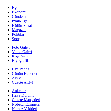
Ege
Ekonomi
Gündem
İzmir-Ege
Kültür-Sanat
Magazin
Politika
Spor
Foto Galeri
Video Galeri
Köşe Yazarları
Biyografiler
Üye Paneli
Günün Haberleri
Arşiv
Gazete Arşivi
Anketler
Hava Durumu
Gazete Manşetleri
Nöbetci Eczaneler
Namaz Vakitleri