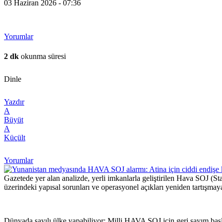
03 Haziran 2026 - 07:36
Yorumlar
2 dk
okunma süresi
Dinle
Yazdır
A
Büyüt
A
Küçült
Yorumlar
Gazetede yer alan analizde, yerli imkanlarla geliştirilen Hava SOJ (
üzerindeki yapısal sorunları ve operasyonel açıkları yeniden tartışmaya 
Dünyada sayılı ülke yapabiliyor: Milli HAVA SOJ için geri sayım baş