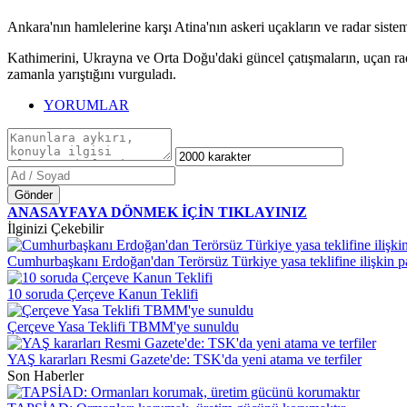
Ankara'nın hamlelerine karşı Atina'nın askeri uçakların ve radar sistem
Kathimerini, Ukrayna ve Orta Doğu'daki güncel çatışmaların, uçan rada
zamanla yarıştığını vurguladı.
YORUMLAR
Gönder
ANASAYFAYA DÖNMEK İÇİN TIKLAYINIZ
İlginizi Çekebilir
Cumhurbaşkanı Erdoğan'dan Terörsüz Türkiye yasa teklifine ilişkin 
10 soruda Çerçeve Kanun Teklifi
Çerçeve Yasa Teklifi TBMM'ye sunuldu
YAŞ kararları Resmi Gazete'de: TSK'da yeni atama ve terfiler
Son Haberler