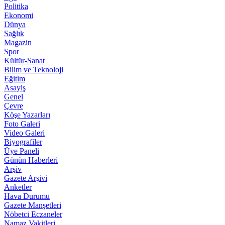
Politika
Ekonomi
Dünya
Sağlık
Magazin
Spor
Kültür-Sanat
Bilim ve Teknoloji
Eğitim
Asayiş
Genel
Çevre
Köşe Yazarları
Foto Galeri
Video Galeri
Biyografiler
Üye Paneli
Günün Haberleri
Arşiv
Gazete Arşivi
Anketler
Hava Durumu
Gazete Manşetleri
Nöbetci Eczaneler
Namaz Vakitleri