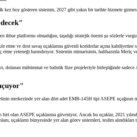
 kez boy gösteren sistemin, 2027 gibi yakın bir tarihte hizmete girmesin
edecek"
ihbar platformu olmadığını, taşıdığı stratejik önemi şu sözlerle vurgu
r etme ve dost savaş uçaklarına güvenli koridorlar açma kabiliyetine sah
lç etme yeteneği barındırıyor. Sistemin mimarisinin, halihazırda Meri
, dolanan mühimmat ve balistik füze projeleriyle birleştiğinde sadece At
uçuyor"
yetinin merkezinde yer alan dört adet EMB-145H tipi ASEPE uçağının m
an biri olan ASEPE uçaklarına güveniyor. Ancak bu uçaklar, 2021 yılın
olanı, uçakların bünyesinde yer alan görev sistemleri, teslim alındıkları