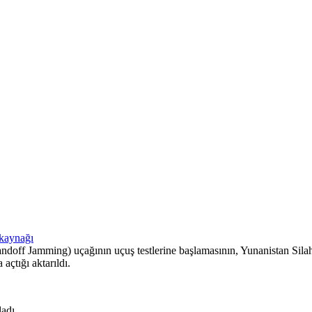
Standoff Jamming) uçağının uçuş testlerine başlamasının, Yunanistan S
açtığı aktarıldı.
ladı