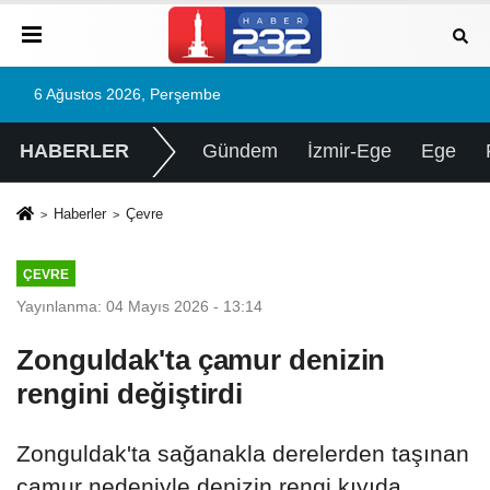
6 Ağustos 2026, Perşembe
HABERLER
Gündem
İzmir-Ege
Ege
Haberler
Çevre
ÇEVRE
Yayınlanma: 04 Mayıs 2026 - 13:14
Zonguldak'ta çamur denizin
rengini değiştirdi
Zonguldak'ta sağanakla derelerden taşınan
çamur nedeniyle denizin rengi kıyıda