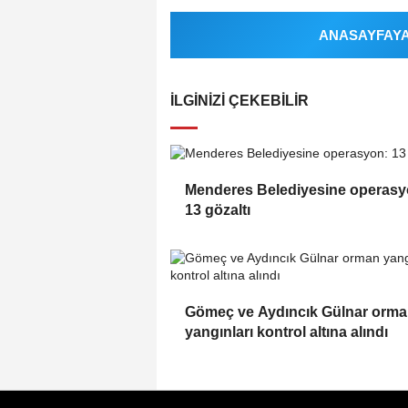
ANASAYFAYA 
İLGINIZI ÇEKEBILIR
Menderes Belediyesine operasy
13 gözaltı
Gömeç ve Aydıncık Gülnar orm
yangınları kontrol altına alındı