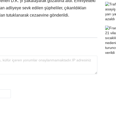
rlenen D.K.’yi yakalayarak gözaltına aldı. Emniyetteki
 adliyeye sevk edilen şüpheliler, çıkarıldıkları
n tutuklanarak cezaevine gönderildi.