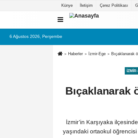
Künye
İletişim
Çerez Politikası
G
6 Ağustos 2026, Perşembe
Haberler
İzmir-Ege
Bıçaklanarak ö
İZMIR
Bıçaklanarak ö
İzmir’in Karşıyaka ilçesind
yaşındaki ortaokul öğrencisi 