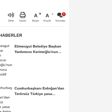
A
A
Büyüt
Küçült
Dinle
Yazdır
Yorumlar
 HABERLER
Etimesgut Belediye Başkan
Yardımcısı Kerimoğlu'nun
uyuşturucu testi...
Cumhurbaşkanı Erdoğan'dan
Terörsüz Türkiye yasa
teklifine ilişkin...