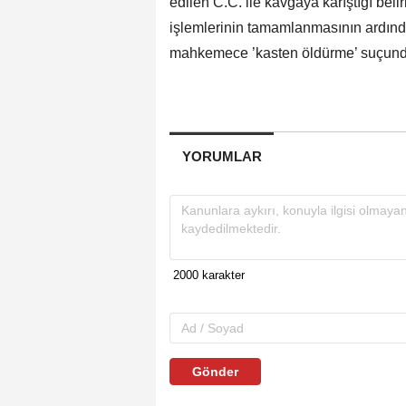
edilen C.C. ile kavgaya karıştığı beli
işlemlerinin tamamlanmasının ardından
mahkemece ’kasten öldürme’ suçunda
YORUMLAR
Gönder