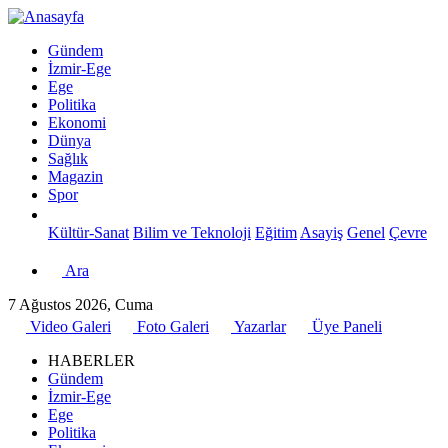
Gündem
İzmir-Ege
Ege
Politika
Ekonomi
Dünya
Sağlık
Magazin
Spor
Kültür-Sanat
Bilim ve Teknoloji
Eğitim
Asayiş
Genel
Çevre
Ara
7 Ağustos 2026, Cuma
Video Galeri
Foto Galeri
Yazarlar
Üye Paneli
HABERLER
Gündem
İzmir-Ege
Ege
Politika