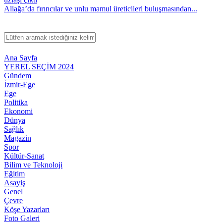
Aliağa’da fırıncılar ve unlu mamul üreticileri buluşmasından...
Ana Sayfa
YEREL SEÇİM 2024
Gündem
İzmir-Ege
Ege
Politika
Ekonomi
Dünya
Sağlık
Magazin
Spor
Kültür-Sanat
Bilim ve Teknoloji
Eğitim
Asayiş
Genel
Çevre
Köşe Yazarları
Foto Galeri