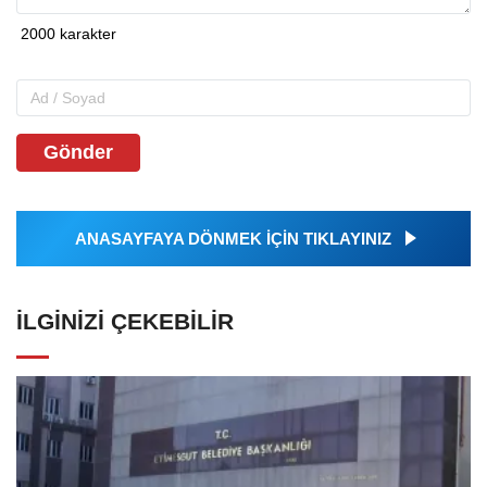
Gönder
ANASAYFAYA DÖNMEK İÇİN TIKLAYINIZ
İLGINIZI ÇEKEBILIR