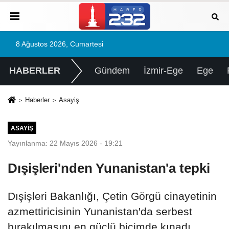
8 Ağustos 2026, Cumartesi
HABERLER
Gündem
İzmir-Ege
Ege
Haberler
Asayiş
ASAYIŞ
Yayınlanma: 22 Mayıs 2026 - 19:21
Dışişleri'nden Yunanistan'a tepki
Dışişleri Bakanlığı, Çetin Görgü cinayetinin
azmettiricisinin Yunanistan'da serbest
bırakılmasını en güçlü biçimde kınadı.