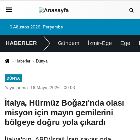
6 Ağustos 2026, Perşembe
HABERLER
Gündem
İzmir-Ege
Ege
Haberler
Dünya
DÜNYA
Yayınlanma: 16 Mayıs 2026 - 00:03
İtalya, Hürmüz Boğazı'nda olası
misyon için mayın gemilerini
bölgeye doğru yola çıkardı
İtalya'nın, ABD/İsrail-İran savaşında