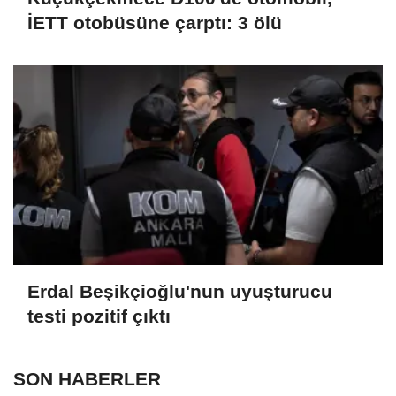
İETT otobüsüne çarptı: 3 ölü
Erdal Beşikçioğlu'nun uyuşturucu
testi pozitif çıktı
SON HABERLER