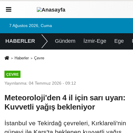
7 Ağustos 2026, Cuma
HABERLER
Gündem
İzmir-Ege
Ege
Haberler
Çevre
ÇEVRE
Yayınlanma: 04 Temmuz 2026 - 09:12
Meteoroloji'den 4 il için sarı uyarı:
Kuvvetli yağış bekleniyor
İstanbul ve Tekirdağ çevreleri, Kırklareli'nin
güneyi ile Kars'ta beklenen kuvvetli yağış