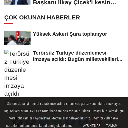
Başkanı İlkay Çiçek'i kesin
ihraç talebiyle...
ÇOK OKUNAN HABERLER
Yüksek Askeri Şura toplanıyor
Terörsüz Türkiye düzenlemesi
imzaya açıldı: Bugün milletvekilleri...
Sizlere daha iyi hizmet sunabilmek adına sitemizde çerez konumlandırmaktayız.
Kişisel verileriniz, KVKK ve GDPR kapsamında toplanıp işlenir. Detaylı bilgi almak için
Veri Politikamızı / Aydınlatma Metnimizi inceleyebilirsiniz. Sitemizi kullanarak,
çerezleri kullanmamızı kabul etmiş olacaksınız.
AYRINTILAR
TAMAM
Yorumlar