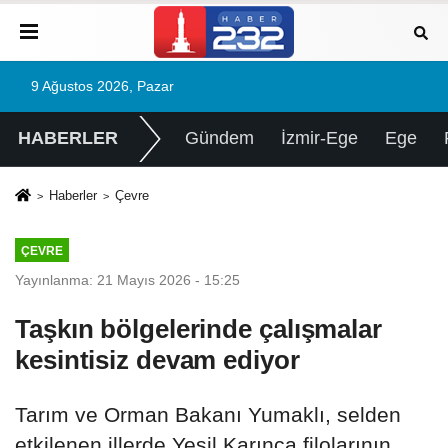
9 Ağustos 2026, Pazar
HABERLER
Gündem
İzmir-Ege
Ege
Haberler
Çevre
ÇEVRE
Yayınlanma: 21 Mayıs 2026 - 15:25
Taşkın bölgelerinde çalışmalar
kesintisiz devam ediyor
Tarım ve Orman Bakanı Yumaklı, selden
etkilenen illerde Yeşil Karınca filolarının