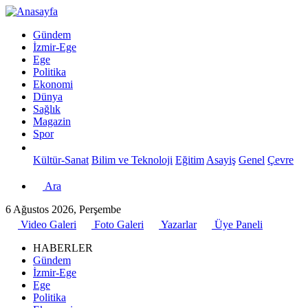
Gündem
İzmir-Ege
Ege
Politika
Ekonomi
Dünya
Sağlık
Magazin
Spor
Kültür-Sanat
Bilim ve Teknoloji
Eğitim
Asayiş
Genel
Çevre
Ara
6 Ağustos 2026, Perşembe
Video Galeri
Foto Galeri
Yazarlar
Üye Paneli
HABERLER
Gündem
İzmir-Ege
Ege
Politika