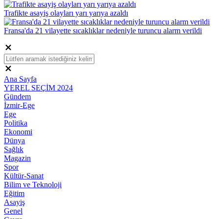
Trafikte asayiş olayları yarı yarıya azaldı
Fransa'da 21 vilayette sıcaklıklar nedeniyle turuncu alarm verildi
Ana Sayfa
YEREL SEÇİM 2024
Gündem
İzmir-Ege
Ege
Politika
Ekonomi
Dünya
Sağlık
Magazin
Spor
Kültür-Sanat
Bilim ve Teknoloji
Eğitim
Asayiş
Genel