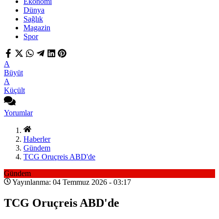
Ekonomi
Dünya
Sağlık
Magazin
Spor
A
Büyüt
A
Küçült
Yorumlar
Haberler
Gündem
TCG Oruçreis ABD'de
Gündem
Yayınlanma: 04 Temmuz 2026 - 03:17
TCG Oruçreis ABD'de