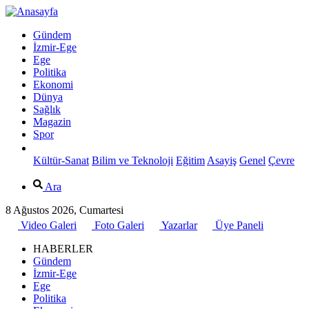
Gündem
İzmir-Ege
Ege
Politika
Ekonomi
Dünya
Sağlık
Magazin
Spor
Kültür-Sanat
Bilim ve Teknoloji
Eğitim
Asayiş
Genel
Çevre
Ara
8 Ağustos 2026, Cumartesi
Video Galeri
Foto Galeri
Yazarlar
Üye Paneli
HABERLER
Gündem
İzmir-Ege
Ege
Politika