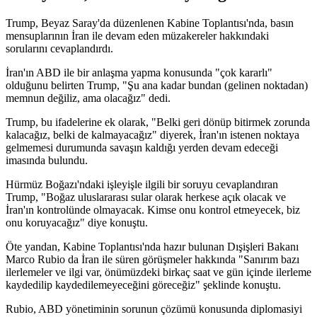
Trump, Beyaz Saray'da düzenlenen Kabine Toplantısı'nda, basın
mensuplarının İran ile devam eden müzakereler hakkındaki
sorularını cevaplandırdı.
İran'ın ABD ile bir anlaşma yapma konusunda "çok kararlı"
olduğunu belirten Trump, "Şu ana kadar bundan (gelinen noktadan)
memnun değiliz, ama olacağız" dedi.
Trump, bu ifadelerine ek olarak, "Belki geri dönüp bitirmek zorunda
kalacağız, belki de kalmayacağız" diyerek, İran'ın istenen noktaya
gelmemesi durumunda savaşın kaldığı yerden devam edeceği
imasında bulundu.
Hürmüz Boğazı'ndaki işleyişle ilgili bir soruyu cevaplandıran
Trump, "Boğaz uluslararası sular olarak herkese açık olacak ve
İran'ın kontrolünde olmayacak. Kimse onu kontrol etmeyecek, biz
onu koruyacağız" diye konuştu.
Öte yandan, Kabine Toplantısı'nda hazır bulunan Dışişleri Bakanı
Marco Rubio da İran ile süren görüşmeler hakkında "Sanırım bazı
ilerlemeler ve ilgi var, önümüzdeki birkaç saat ve gün içinde ilerleme
kaydedilip kaydedilemeyeceğini göreceğiz" şeklinde konuştu.
Rubio, ABD yönetiminin sorunun çözümü konusunda diplomasiyi