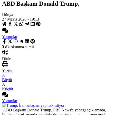
ABD Başkanı Donald Trump,
Dünya
27 Mayıs 2026 - 19:13
Yorumlar
3 dk
okunma süresi
Dinle
Yazdır
A
Büyüt
A
Küçült
Yorumlar
ABD Başkanı Donald Trump, PBS News'e yaptığı açıklamada,
İran'ın yüksek oranda zenginleştirilmiş uranyumdan vazgeçmesi