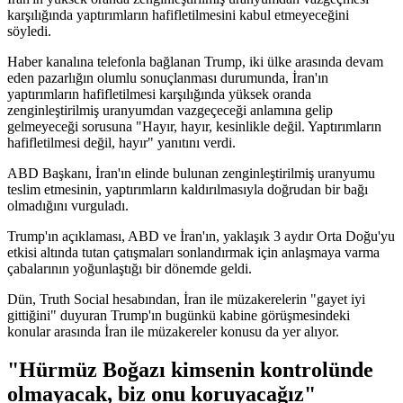
karşılığında yaptırımların hafifletilmesini kabul etmeyeceğini
söyledi.
Haber kanalına telefonla bağlanan Trump, iki ülke arasında devam
eden pazarlığın olumlu sonuçlanması durumunda, İran'ın
yaptırımların hafifletilmesi karşılığında yüksek oranda
zenginleştirilmiş uranyumdan vazgeçeceği anlamına gelip
gelmeyeceği sorusuna "Hayır, hayır, kesinlikle değil. Yaptırımların
hafifletilmesi değil, hayır" yanıtını verdi.
ABD Başkanı, İran'ın elinde bulunan zenginleştirilmiş uranyumu
teslim etmesinin, yaptırımların kaldırılmasıyla doğrudan bir bağı
olmadığını vurguladı.
Trump'ın açıklaması, ABD ve İran'ın, yaklaşık 3 aydır Orta Doğu'yu
etkisi altında tutan çatışmaları sonlandırmak için anlaşmaya varma
çabalarının yoğunlaştığı bir dönemde geldi.
Dün, Truth Social hesabından, İran ile müzakerelerin "gayet iyi
gittiğini" duyuran Trump'ın bugünkü kabine görüşmesindeki
konular arasında İran ile müzakereler konusu da yer alıyor.
"Hürmüz Boğazı kimsenin kontrolünde
olmayacak, biz onu koruyacağız"