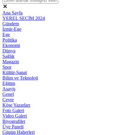
Ana Sayfa
YEREL SEÇİM 2024
Gündem
İzmir-Ege
Ege
Politika
Ekonomi
Dünya
Sağlık
Magazin
Spor
Kültür-Sanat
Bilim ve Teknoloji
Eğitim
Asayiş
Genel
Çevre
Köşe Yazarları
Foto Galeri
Video Galeri
Biyografiler
Üye Paneli
Günün Haberleri