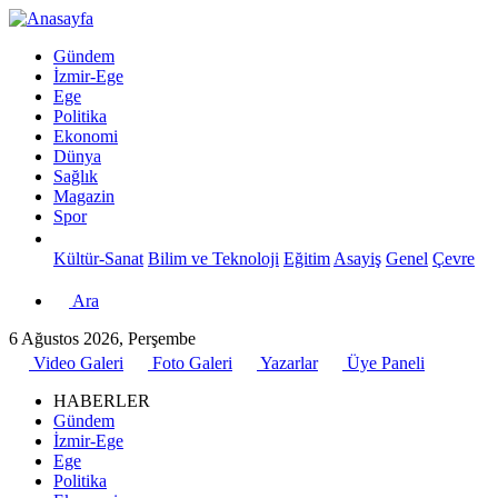
Gündem
İzmir-Ege
Ege
Politika
Ekonomi
Dünya
Sağlık
Magazin
Spor
Kültür-Sanat
Bilim ve Teknoloji
Eğitim
Asayiş
Genel
Çevre
Ara
6 Ağustos 2026, Perşembe
Video Galeri
Foto Galeri
Yazarlar
Üye Paneli
HABERLER
Gündem
İzmir-Ege
Ege
Politika