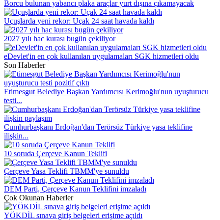
Borcu bulunan yabancı plaka araçlar yurt dışına çıkamayacak
Uçuşlarda yeni rekor: Uçak 24 saat havada kaldı
2027 yılı hac kurası bugün çekiliyor
eDevlet'in en çok kullanılan uygulamaları SGK hizmetleri oldu
Son Haberler
Etimesgut Belediye Başkan Yardımcısı Kerimoğlu'nun uyuşturucu
testi...
Cumhurbaşkanı Erdoğan'dan Terörsüz Türkiye yasa teklifine
ilişkin...
10 soruda Çerçeve Kanun Teklifi
Çerçeve Yasa Teklifi TBMM'ye sunuldu
DEM Parti, Çerçeve Kanun Teklifini imzaladı
Çok Okunan Haberler
YÖKDİL sınava giriş belgeleri erişime açıldı