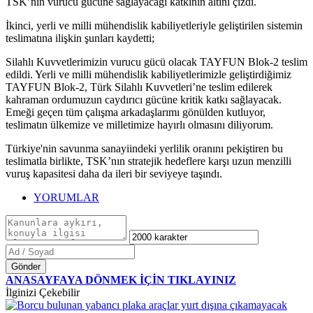
TSK’nın vurucu gücüne sağlayacağı katkının altını çizdi.
İkinci, yerli ve milli mühendislik kabiliyetleriyle geliştirilen sistemin
teslimatına ilişkin şunları kaydetti;
Silahlı Kuvvetlerimizin vurucu gücü olacak TAYFUN Blok-2 teslim
edildi. Yerli ve milli mühendislik kabiliyetlerimizle geliştirdiğimiz
TAYFUN Blok-2, Türk Silahlı Kuvvetleri’ne teslim edilerek
kahraman ordumuzun caydırıcı gücüne kritik katkı sağlayacak.
Emeği geçen tüm çalışma arkadaşlarımı gönülden kutluyor,
teslimatın ülkemize ve milletimize hayırlı olmasını diliyorum.
Türkiye'nin savunma sanayiindeki yerlilik oranını pekiştiren bu
teslimatla birlikte, TSK’nın stratejik hedeflere karşı uzun menzilli
vuruş kapasitesi daha da ileri bir seviyeye taşındı.
YORUMLAR
Gönder
ANASAYFAYA DÖNMEK İÇİN TIKLAYINIZ
İlginizi Çekebilir