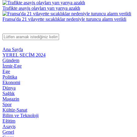
Trafikte asayiş olayları yarı yarıya azaldı
Fransa'da 21 vilayette sıcaklıklar nedeniyle turuncu alarm verildi
Ana Sayfa
YEREL SEÇİM 2024
Gündem
İzmir-Ege
Ege
Politika
Ekonomi
Dünya
Sağlık
Magazin
Spor
Kültür-Sanat
Bilim ve Teknoloji
Eğitim
Asayiş
Genel