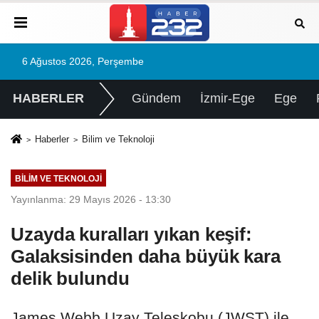
6 Ağustos 2026, Perşembe
HABERLER
Gündem
İzmir-Ege
Ege
Haberler
Bilim ve Teknoloji
BILIM VE TEKNOLOJI
Yayınlanma: 29 Mayıs 2026 - 13:30
Uzayda kuralları yıkan keşif:
Galaksisinden daha büyük kara
delik bulundu
James Webb Uzay Teleskobu (JWST) ile