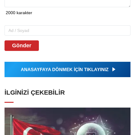
Gönder
ANASAYFAYA DÖNMEK İÇİN TIKLAYINIZ
İLGINIZI ÇEKEBILIR