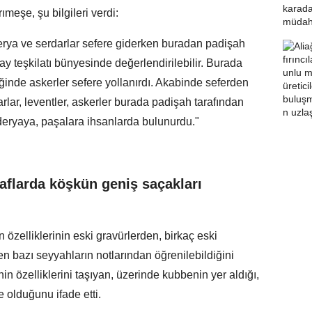
meşe, şu bilgileri verdi:
erya ve serdarlar sefere giderken buradan padişah
ray teşkilatı bünyesinde değerlendirilebilir. Burada
iğinde askerler sefere yollanırdı. Akabinde seferden
lar, leventler, askerler burada padişah tarafından
deryaya, paşalara ihsanlarda bulunurdu."
aflarda köşkün geniş saçakları
zelliklerinin eski gravürlerden, birkaç eski
n bazı seyyahların notlarından öğrenilebildiğini
nin özelliklerini taşıyan, üzerinde kubbenin yer aldığı,
e olduğunu ifade etti.