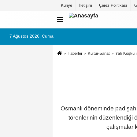
Künye
İletişim
Çerez Politikası
G
7 Ağustos 2026, Cuma
Haberler
Kültür-Sanat
Yalı Köşkü i
Osmanlı döneminde padişahla
törenlerinin düzenlendiği ö
çalışmalar