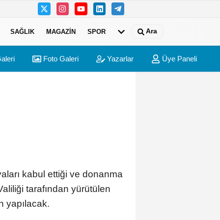
Ara
SAĞLIK
MAGAZIN
SPOR
aleri
Foto Galeri
Yazarlar
Üye Paneli
ları kabul ettiği ve donanma
aliliği tarafından yürütülen
 yapılacak.