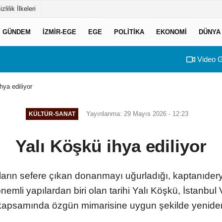
izlilik İlkeleri
GÜNDEM
İZMIR-EGE
EGE
POLITIKA
EKONOMI
DÜNYA
Video G
hya ediliyor
Yayınlanma: 29 Mayıs 2026 - 12:23
KÜLTÜR-SANAT
Yalı Köşkü ihya ediliyor
rın sefere çıkan donanmayı uğurladığı, kaptanıderya
nemli yapılardan biri olan tarihi Yalı Köşkü, İstanbul V
 kapsamında özgün mimarisine uygun şekilde yeniden