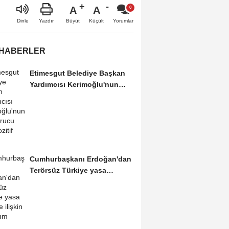
A
A
Büyüt
Küçült
Dinle
Yazdır
Yorumlar
 HABERLER
Etimesgut Belediye Başkan
Yardımcısı Kerimoğlu'nun
uyuşturucu testi...
Cumhurbaşkanı Erdoğan'dan
Terörsüz Türkiye yasa
teklifine ilişkin...