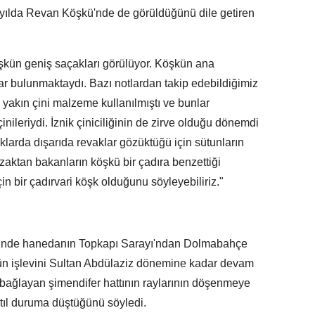
zyılda Revan Köşkü'nde de görüldüğünü dile getiren
öşkün geniş saçakları görülüyor. Köşkün ana
ar bulunmaktaydı. Bazı notlardan takip edebildiğimiz
 yakın çini malzeme kullanılmıştı ve bunlar
inileriydi. İznik çiniciliğinin de zirve olduğu dönemdi
aklarda dışarıda revaklar gözüktüğü için sütunların
uzaktan bakanların köşkü bir çadıra benzettiği
in bir çadırvari köşk olduğunu söyleyebiliriz."
inde hanedanın Topkapı Sarayı'ndan Dolmabahçe
şkün işlevini Sultan Abdülaziz dönemine kadar devam
ını bağlayan şimendifer hattının raylarının döşenmeye
tıl duruma düştüğünü söyledi.