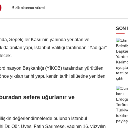
5 dk
okunma süresi
SON
nda, Sepetçiler Kasrı'nın yanında yer alan ve
da anılan yapı, İstanbul Valiliği tarafından "Yadigar"
lecek.
Koordinasyon Başkanlığı (YİKOB) tarafından yürütülen
nce yıkılan tarihi yapı, kentin tarihi silüetine yeniden
buradan sefere uğurlanır ve
e ilişkin değerlendirmelerde bulunan İstanbul
hi Dr. Öğr. Üyesi Fatih Sarımeşe, yapının 16. yüzyılın