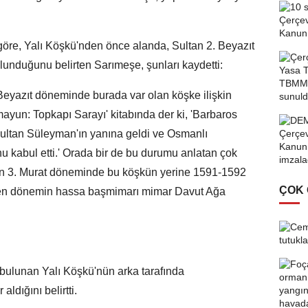
 göre, Yalı Köşkü'nden önce alanda, Sultan 2. Beyazıt
unduğunu belirten Sarımeşe, şunları kaydetti:
Beyazıt döneminde burada var olan köşke ilişkin
ayun: Topkapı Sarayı' kitabında der ki, 'Barbaros
ultan Süleyman'ın yanına geldi ve Osmanlı
nu kabul etti.' Orada bir de bu durumu anlatan çok
ltan 3. Murat döneminde bu köşkün yerine 1591-1592
ÇOK
nden dönemin hassa başmimarı mimar Davut Ağa
bulunan Yalı Köşkü'nün arka tarafında
aldığını belirtti.