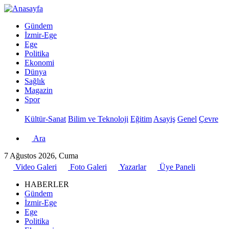
Gündem
İzmir-Ege
Ege
Politika
Ekonomi
Dünya
Sağlık
Magazin
Spor
Kültür-Sanat
Bilim ve Teknoloji
Eğitim
Asayiş
Genel
Çevre
Ara
7 Ağustos 2026, Cuma
Video Galeri
Foto Galeri
Yazarlar
Üye Paneli
HABERLER
Gündem
İzmir-Ege
Ege
Politika