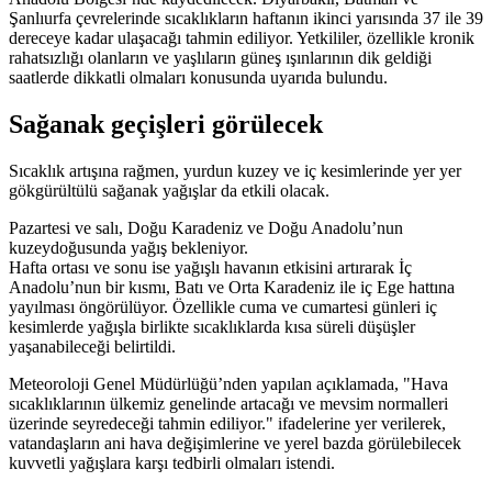
Şanlıurfa çevrelerinde sıcaklıkların haftanın ikinci yarısında 37 ile 39
dereceye kadar ulaşacağı tahmin ediliyor. Yetkililer, özellikle kronik
rahatsızlığı olanların ve yaşlıların güneş ışınlarının dik geldiği
saatlerde dikkatli olmaları konusunda uyarıda bulundu.
Sağanak geçişleri görülecek
Sıcaklık artışına rağmen, yurdun kuzey ve iç kesimlerinde yer yer
gökgürültülü sağanak yağışlar da etkili olacak.
Pazartesi ve salı, Doğu Karadeniz ve Doğu Anadolu’nun
kuzeydoğusunda yağış bekleniyor.
Hafta ortası ve sonu ise yağışlı havanın etkisini artırarak İç
Anadolu’nun bir kısmı, Batı ve Orta Karadeniz ile iç Ege hattına
yayılması öngörülüyor. Özellikle cuma ve cumartesi günleri iç
kesimlerde yağışla birlikte sıcaklıklarda kısa süreli düşüşler
yaşanabileceği belirtildi.
Meteoroloji Genel Müdürlüğü’nden yapılan açıklamada, "Hava
sıcaklıklarının ülkemiz genelinde artacağı ve mevsim normalleri
üzerinde seyredeceği tahmin ediliyor." ifadelerine yer verilerek,
vatandaşların ani hava değişimlerine ve yerel bazda görülebilecek
kuvvetli yağışlara karşı tedbirli olmaları istendi.