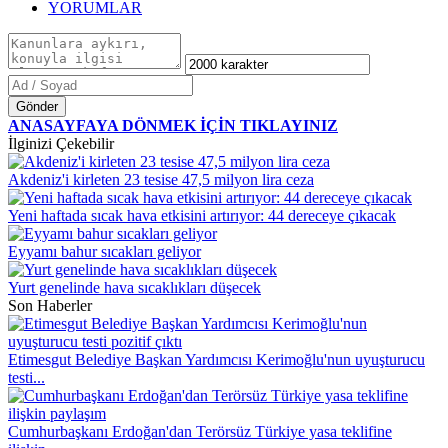
YORUMLAR
Gönder
ANASAYFAYA DÖNMEK İÇİN TIKLAYINIZ
İlginizi Çekebilir
Akdeniz'i kirleten 23 tesise 47,5 milyon lira ceza
Yeni haftada sıcak hava etkisini artırıyor: 44 dereceye çıkacak
Eyyamı bahur sıcakları geliyor
Yurt genelinde hava sıcaklıkları düşecek
Son Haberler
Etimesgut Belediye Başkan Yardımcısı Kerimoğlu'nun uyuşturucu
testi...
Cumhurbaşkanı Erdoğan'dan Terörsüz Türkiye yasa teklifine