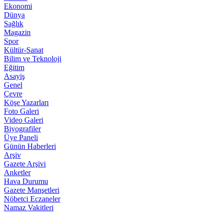
Ekonomi
Dünya
Sağlık
Magazin
Spor
Kültür-Sanat
Bilim ve Teknoloji
Eğitim
Asayiş
Genel
Çevre
Köşe Yazarları
Foto Galeri
Video Galeri
Biyografiler
Üye Paneli
Günün Haberleri
Arşiv
Gazete Arşivi
Anketler
Hava Durumu
Gazete Manşetleri
Nöbetci Eczaneler
Namaz Vakitleri